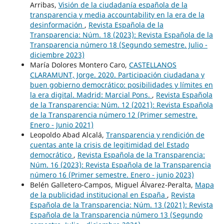
Arribas,
Visión de la ciudadanía española de la
transparencia y media accountability en la era de la
desinformación
,
Revista Española de la
Transparencia: Núm. 18 (2023): Revista Española de la
Transparencia número 18 (Segundo semestre. Julio -
diciembre 2023)
María Dolores Montero Caro,
CASTELLANOS
CLARAMUNT, Jorge. 2020. Participación ciudadana y
buen gobierno democrático: posibilidades y límites en
la era digital. Madrid: Marcial Pons.
,
Revista Española
de la Transparencia: Núm. 12 (2021): Revista Española
de la Transparencia número 12 (Primer semestre.
Enero - Junio 2021)
Leopoldo Abad Alcalá,
Transparencia y rendición de
cuentas ante la crisis de legitimidad del Estado
democrático
,
Revista Española de la Transparencia:
Núm. 16 (2023): Revista Española de la Transparencia
número 16 (Primer semestre. Enero - junio 2023)
Belén Galletero-Campos, Miguel Álvarez-Peralta,
Mapa
de la publicidad institucional en España
,
Revista
Española de la Transparencia: Núm. 13 (2021): Revista
Española de la Transparencia número 13 (Segundo