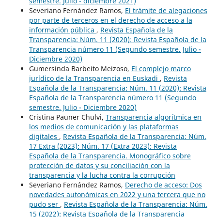
semestre. Julio - diciembre 2021)
Severiano Fernández Ramos,
El trámite de alegaciones
por parte de terceros en el derecho de acceso a la
información pública
,
Revista Española de la
Transparencia: Núm. 11 (2020): Revista Española de la
Transparencia número 11 (Segundo semestre. Julio -
Diciembre 2020)
Gumersinda Barbeito Meizoso,
El complejo marco
jurídico de la Transparencia en Euskadi
,
Revista
Española de la Transparencia: Núm. 11 (2020): Revista
Española de la Transparencia número 11 (Segundo
semestre. Julio - Diciembre 2020)
Cristina Pauner Chulvi,
Transparencia algorítmica en
los medios de comunicación y las plataformas
digitales
,
Revista Española de la Transparencia: Núm.
17 Extra (2023): Núm. 17 (Extra 2023): Revista
Española de la Transparencia. Monográfico sobre
protección de datos y su conciliación con la
transparencia y la lucha contra la corrupción
Severiano Fernández Ramos,
Derecho de acceso: Dos
novedades autonómicas en 2022 y una tercera que no
pudo ser
,
Revista Española de la Transparencia: Núm.
15 (2022): Revista Española de la Transparencia