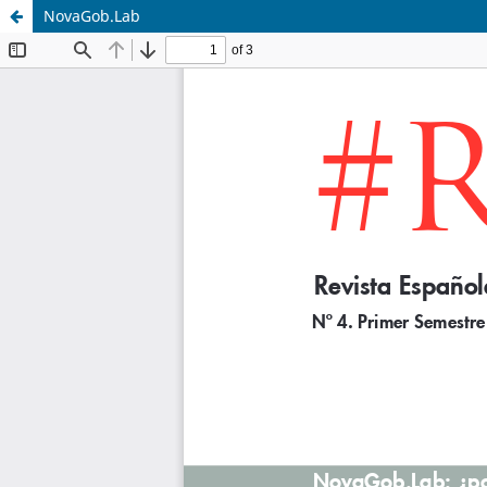
NovaGob.Lab