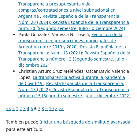
Transparencia presupuestaria y de
compras/contrataciones a nivel subnacional en
Argentina
,
Revista Española de la Transparencia:
Núm. 20 (2024): Revista Española de la Transparencia
núm. 20 (Segundo semestre. Julio - diciembre 2024)
Paula Gonzalez, Vanessa N. Toselli,
Evolución de la
transparencia en jurisdicciones municipales de
Argentina entre 2019 y 2020
,
Revista Española de la
Transparencia: Núm. 13 (2021): Revista Española de la
Transparencia número 13 (Segundo semestre. Julio -
diciembre 2021)
Christian Arturo Cruz Meléndez, Oscar David Valencia
López,
La transparencia activa durante la pandemia
de Covid-19
,
Revista Española de la Transparencia:
Núm. 15 (2022): Revista Española de la Transparencia
número 15 (Segundo semestre. Julio - diciembre 2022)
<<
<
1
2
3
4
5
6
7
8
9
10
>
>>
También puede
Iniciar una búsqueda de similitud avanzada
para este artículo.