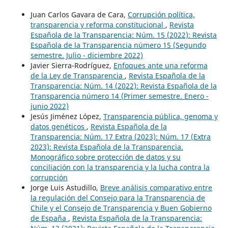
Juan Carlos Gavara de Cara,
Corrupción política,
transparencia y reforma constitucional
,
Revista
Española de la Transparencia: Núm. 15 (2022): Revista
Española de la Transparencia número 15 (Segundo
semestre. Julio - diciembre 2022)
Javier Sierra-Rodríguez,
Enfoques ante una reforma
de la Ley de Transparencia
,
Revista Española de la
Transparencia: Núm. 14 (2022): Revista Española de la
Transparencia número 14 (Primer semestre. Enero -
junio 2022)
Jesús Jiménez López,
Transparencia pública, genoma y
datos genéticos
,
Revista Española de la
Transparencia: Núm. 17 Extra (2023): Núm. 17 (Extra
2023): Revista Española de la Transparencia.
Monográfico sobre protección de datos y su
conciliación con la transparencia y la lucha contra la
corrupción
Jorge Luis Astudillo,
Breve análisis comparativo entre
la regulación del Consejo para la Transparencia de
Chile y el Consejo de Transparencia y Buen Gobierno
de España
,
Revista Española de la Transparencia: