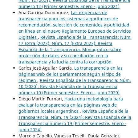
Núm. 12 (2021): Revista Española de la Transparencia
número 12 (Primer semestre. Enero - Junio 2021)
Ana Garriga Domínguez,
Las exigencias de
transparencia para los sistemas algorítmicos de
recomendación, selección de contenidos y publicidad
en línea en el nuevo Reglamento Europeo de Servicios
Digitales
,
Revista Española de la Transparencia: Núm.
17 Extra (2023): Núm. 17 (Extra 2023): Revista
Española de la Transparencia. Monográfico sobre
protección de datos y su conciliación con la
transparencia y la lucha contra la corrupción
Carlos José Aguilar García,
La transparencia en las
páginas web de los parlamentos según el tipo de
régimen
,
Revista Española de la Transparencia: Núm.
10 (2020): Revista Española de la Transparencia
número 10 (Primer semestre. Enero - Junio 2020)
Diego Martín Furnari,
Hacia una metodología para
evaluar la transparencia en las páginas web de
gobiernos locales argentinos
,
Revista Española de la
Transparencia: Núm. 19 (2024): Revista Española de la
Transparencia número 19 (Primer semestre. Enero -
junio 2024)
Marcelo Capello, Vanessa Toselli, Paula Gonzalez,