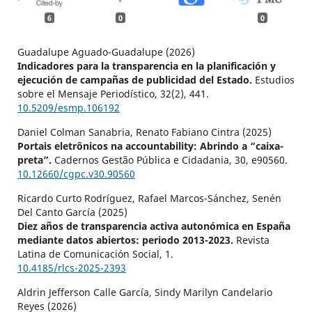
6
0
0
Guadalupe Aguado-Guadalupe (2026)
Indicadores para la transparencia en la planificación y
ejecución de campañas de publicidad del Estado.
Estudios
sobre el Mensaje Periodístico,
32
(2),
441.
10.5209/esmp.106192
Daniel Colman Sanabria, Renato Fabiano Cintra (2025)
Portais eletrônicos na accountability: Abrindo a “caixa-
preta”.
Cadernos Gestão Pública e Cidadania,
30
,
e90560.
10.12660/cgpc.v30.90560
Ricardo Curto Rodríguez, Rafael Marcos-Sánchez, Senén
Del Canto García (2025)
Diez años de transparencia activa autonómica en España
mediante datos abiertos: periodo 2013-2023.
Revista
Latina de Comunicación Social,
1.
10.4185/rlcs-2025-2393
Aldrin Jefferson Calle García, Sindy Marilyn Candelario
Reyes (2026)