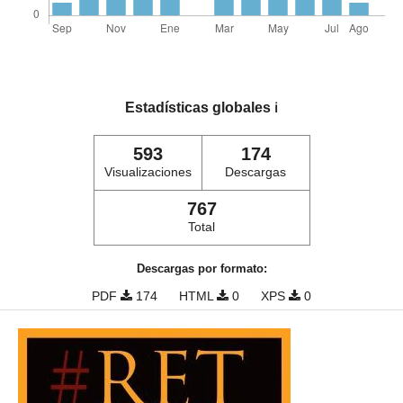
Estadísticas globales
ℹ️
593
174
Visualizaciones
Descargas
767
Total
Descargas por formato:
PDF
174
HTML
0
XPS
0