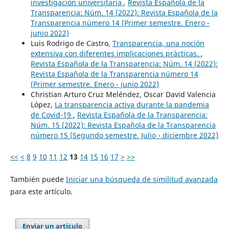
investigación universitaria
,
Revista Española de la
Transparencia: Núm. 14 (2022): Revista Española de la
Transparencia número 14 (Primer semestre. Enero -
junio 2022)
Luis Rodrigo de Castro,
Transparencia, una noción
extensiva con diferentes implicaciones prácticas.
,
Revista Española de la Transparencia: Núm. 14 (2022):
Revista Española de la Transparencia número 14
(Primer semestre. Enero - junio 2022)
Christian Arturo Cruz Meléndez, Oscar David Valencia
López,
La transparencia activa durante la pandemia
de Covid-19
,
Revista Española de la Transparencia:
Núm. 15 (2022): Revista Española de la Transparencia
número 15 (Segundo semestre. Julio - diciembre 2022)
<<
<
8
9
10
11
12
13
14
15
16
17
>
>>
También puede
Iniciar una búsqueda de similitud avanzada
para este artículo.
Enviar un artículo