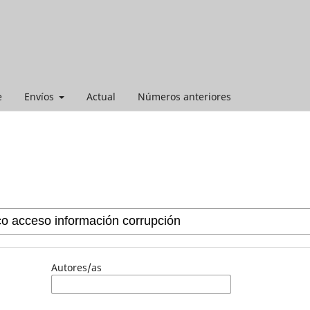
e
Envíos
Actual
Números anteriores
Autores/as