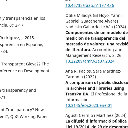
10.46735/raap.n119.1436
Otilia Miladys Gil Hoyo, Yanni
 y transparencia en los
Gabriel Guacaneme Álvarez,
cia. 0:12-17.
Nadeska Gallardo Licháa (2024)
Componentes de un modelo de
 Rodríguez, J. 2015.
medición de transparencia del
mercado de valores: una revisi
nsparencia en España»,
de literatura.
Accounting and
1-34.
Management Research,
3
,
26.
10.22209/amr.v3a07.2024
 a Transparent Glove?? The
Conference on Development
Ana R. Pacios, Sara Martínez-
Cardama (2022)
A comparison of public disclos
in archives and libraries using
en transparency and
TransPa_BA.
El Profesional de la
-71.
información,
10.3145/epi.2023.ene.01
ment Transparency? New
Agustí Cerrillo i Martínez (2024)
ment", QoG Working Paper
La difusió d’informació pública 
Llei 19/2014, de 29 de desembr