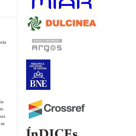
ñola
ia
in
sos
 se