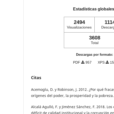
Estadísticas globale
2494
111
Visualizaciones
Descar
3608
Total
Descargas por formato:
PDF
957
XPS
15
Citas
Acemoglu, D. y Robinson, J. 2012. ¿Por qué fraca
orígenes del poder, la prosperidad y la pobreza.
Alcalá Agulló, F. y Jiménez Sánchez, F. 2018. Lo
déficit de calidad institucional y la corrupción e