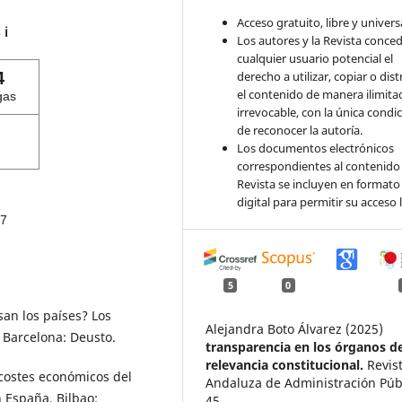
Acceso gratuito, libre y universa
s
ℹ️
Los autores y la Revista conce
cualquier usuario potencial el
4
derecho a utilizar, copiar o dist
el contenido de manera ilimita
gas
irrevocable, con la única condi
de reconocer la autoría.
Los documentos electrónicos
correspondientes al contenido 
Revista se incluyen en formato
digital para permitir su acceso l
7
5
0
san los países? Los
Alejandra Boto Álvarez (2025)
 Barcelona: Deusto.
transparencia en los órganos d
relevancia constitucional.
Revis
s costes económicos del
Andaluza de Administración Públ
n España. Bilbao:
45.