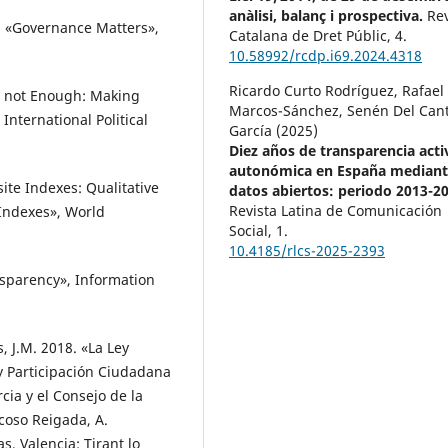
anàlisi, balanç i prospectiva.
Rev
9. «Governance Matters»,
Catalana de Dret Públic,
4.
10.58992/rcdp.i69.2024.4318
Ricardo Curto Rodríguez, Rafael
is not Enough: Making
Marcos-Sánchez, Senén Del Can
International Political
García (2025)
Diez años de transparencia acti
autonómica en España median
ite Indexes: Qualitative
datos abiertos: periodo 2013-20
Revista Latina de Comunicación
 Indexes», World
Social,
1.
10.4185/rlcs-2025-2393
nsparency», Information
, J.M. 2018. «La Ley
y Participación Ciudadana
ia y el Consejo de la
coso Reigada, A.
 Valencia: Tirant lo