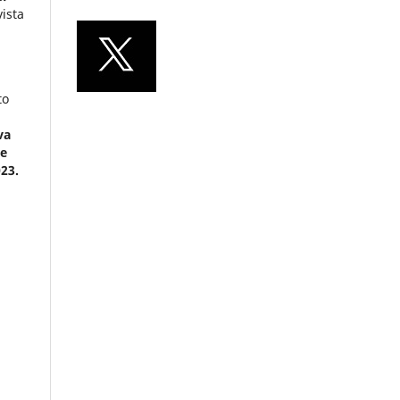
ista
to
va
te
23.