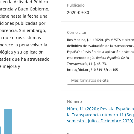
 en la Actividad Pública
Publicado
arencia y Buen Gobierno.
2020-09-30
iene hasta la fecha una
diciones publicadas por
sparencia. Sin embargo,
Cómo citar
ya que otros sistemas
Ros Medina, J. L. (2020). ¿Es MESTA el siste
merece la pena volver la
definitivo de evaluación de la transparenci
lógica y su aplicación
España? : Revisión de la aplicación práctica
esta metodología.
Revista Española De La
ultades que ha atravesado
Transparencia
, (11), 45–73.
e mejora y
https://doi.org/10.51915/ret.105
Más formatos de cita
Número
Núm. 11 (2020): Revista Español
la Transparencia número 11 (Se
semestre. Julio - Diciembre 2020)