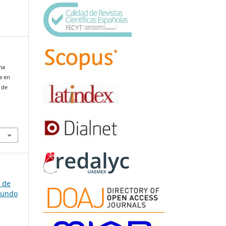
ma
a en
 de
a de
gundo