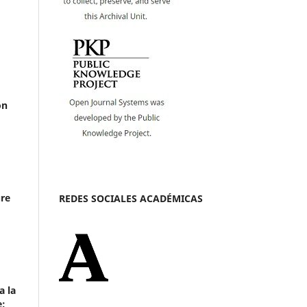
ón
ure
REDES SOCIALES ACADÉMICAS
a la
e: