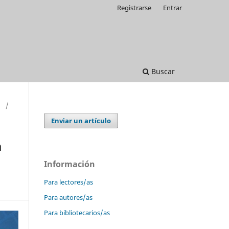
Registrarse
Entrar
Buscar
)
/
Enviar un artículo
a
Información
Para lectores/as
Para autores/as
Para bibliotecarios/as