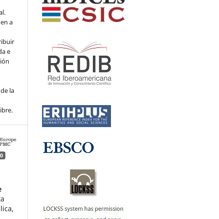
l.
den a
ribuir
da e
ción
de la
ibre.
0
e
ta
ica,