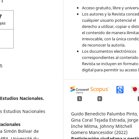
s
ℹ️
Acceso gratuito, libre y universa
Los autores y la Revista conce
7
cualquier usuario potencial el
gas
derecho a utilizar, copiar o dist
el contenido de manera ilimita
irrevocable, con la única condi
de reconocer la autoría.
Los documentos electrónicos
correspondientes al contenido 
Revista se incluyen en formato
5
digital para permitir su acceso l
 Estudios Nacionales.
5
0
os Estudios Nacionales
Guido Benedicto Palumbo Pinto,
Gina Coral Tejada Estrada, Jorge
Nacionales
Inche Mitma, Johnny Mitchell
a Simón Bolívar de
Gomero Mancesidor (2022)
Participación ciudadana y gesti
 MBA, Université du