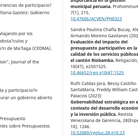
Importancia en la gestión
riencias de participacio?
municipal peruana.
Prohominu
7
(1),
215.
itoria-Gasteiz: Gobierno
10.47606/ACVEN/PH0323
Sandra Paulina Chafla Bucay, Kl
 Viajando por los
Armando Moreno Gavilanes (202
 obsta?culos y
Evaluación del impacto del
presupuesto participativo en la
io?n de Ma?laga (CEDMA).
calidad de los servicios público
el cantón Riobamba.
Religación
ion”, Journal of the
10
(47),
e2501525.
10.46652/rgn.v10i47.1525
Ruth Caldas-Jara, Bessy Castillo-
SantaMaría, Freddy William Casti
ta y participacio?n
Palacios (2023)
aurar un gobierno abierto
Gobernabilidad estratégica en e
contexto del desarrollo econó
y la inversión pública.
Revista
 Presupuesto
Venezolana de Gerencia,
28
(Esp
entes sobre Presupuestos
10),
1246.
10.52080/rvgluz.28.e10.23