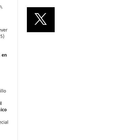
m,
ever
5)
s en
,
llo
l
mico
ecial