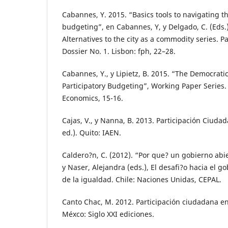
Cabannes, Y. 2015. “Basics tools to navigating th
budgeting”, en Cabannes, Y, y Delgado, C. (Eds.),
Alternatives to the city as a commodity series. P
Dossier No. 1. Lisbon: fph, 22–28.
Cabannes, Y., y Lipietz, B. 2015. “The Democrati
Participatory Budgeting”, Working Paper Series.
Economics, 15-16.
Cajas, V., y Nanna, B. 2013. Participación Ciudad
ed.). Quito: IAEN.
Caldero?n, C. (2012). “Por que? un gobierno abi
y Naser, Alejandra (eds.), El desafi?o hacia el g
de la igualdad. Chile: Naciones Unidas, CEPAL.
Canto Chac, M. 2012. Participación ciudadana en 
Méxco: Siglo XXI ediciones.