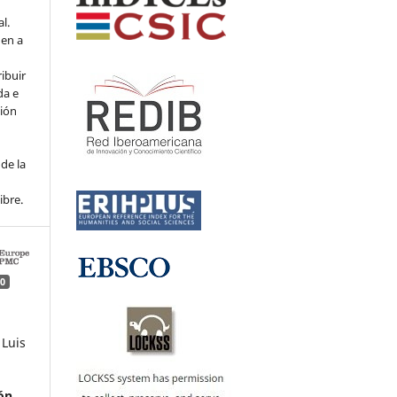
l.
den a
ribuir
da e
ción
de la
ibre.
0
 Luis
ón