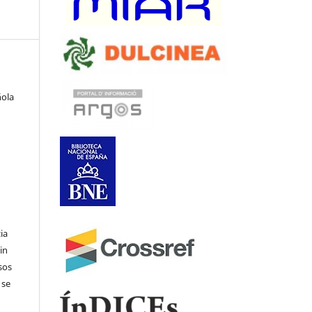
ñola
ia
in
sos
 se