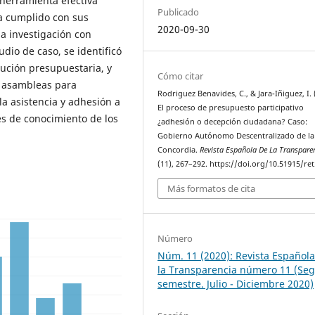
a herramienta efectiva
Publicado
ha cumplido con sus
2020-09-30
na investigación con
udio de caso, se identificó
cución presupuestaria, y
Cómo citar
s asambleas para
Rodriguez Benavides, C., & Jara-Iñiguez, I. 
la asistencia y adhesión a
El proceso de presupuesto participativo
les de conocimiento de los
¿adhesión o decepción ciudadana? Caso:
Gobierno Autónomo Descentralizado de la
Concordia.
Revista Española De La Transpare
(11), 267–292. https://doi.org/10.51915/ret
Más formatos de cita
Número
Núm. 11 (2020): Revista Español
la Transparencia número 11 (Se
semestre. Julio - Diciembre 2020)