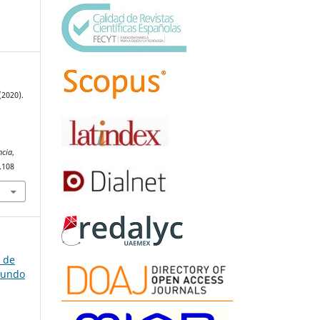
(2020).
ncia
,
.108
a de
gundo