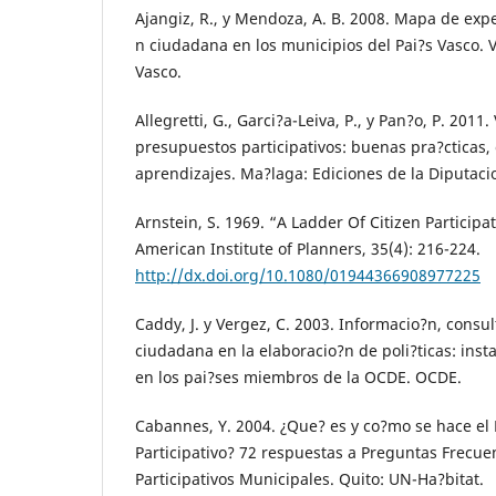
Ajangiz, R., y Mendoza, A. B. 2008. Mapa de expe
n ciudadana en los municipios del Pai?s Vasco. V
Vasco.
Allegretti, G., Garci?a-Leiva, P., y Pan?o, P. 2011.
presupuestos participativos: buenas pra?cticas,
aprendizajes. Ma?laga: Ediciones de la Diputac
Arnstein, S. 1969. “A Ladder Of Citizen Participat
American Institute of Planners, 35(4): 216-224.
http://dx.doi.org/10.1080/01944366908977225
Caddy, J. y Vergez, C. 2003. Informacio?n, consul
ciudadana en la elaboracio?n de poli?ticas: inst
en los pai?ses miembros de la OCDE. OCDE.
Cabannes, Y. 2004. ¿Que? es y co?mo se hace el
Participativo? 72 respuestas a Preguntas Frecu
Participativos Municipales. Quito: UN-Ha?bitat.