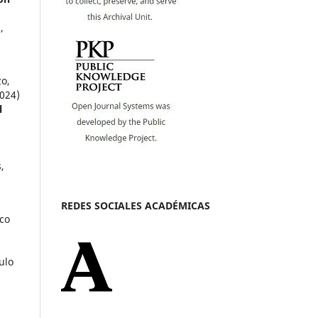
,
zo,
024)
l
,
REDES SOCIALES ACADÉMICAS
ico
ulo