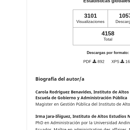
Estadísticas globale
3101
105
Visualizaciones
Descar
4158
Total
Descargas por formato:
PDF
892
XPS
16
Biografía del autor/a
Carola Rodriguez Benavides,
Instituto de Altos
Escuela de Gobierno y Administración Pública
Magister en Gestión Pública del Instituto de Alt
Irma Jara-Iñiguez,
Instituto de Altos Estudios 
PhD en Administración por la Universidad Andin
Ecuador. Maître en administration des affaires,