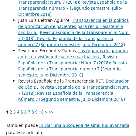
Transparencia: Núm. 7 (2018): Revista Española de la
Transparencia número 7 (Segundo semestre. Julio-
Diciembre 2018)
Juan Luís Beltrán Aguirre,
Transparencia en la política
de priorización de pacientes para recibir asistencia
sanitaria
,
Revista Española de la Transparencia: Núm.
7 (2018): Revista Española de la Transparencia
número 7 (Segundo semestre. Julio-Diciembre 2018)
Severiano Fernández Ramos,
Los órganos de garantía
ante la revisión judicial de su actuación
,
Revista
Española de la Transparencia: Núm. 7 (2018): Revista
Española de la Transparencia número 7 (Segundo
semestre. Julio-Diciembre 2018)
Revista Española de la Transparencia RET,
Declaración
de Cádiz
,
Revista Española de la Transparencia: Núm.
7 (2018): Revista Española de la Transparencia
número 7 (Segundo semestre. Julio-Diciembre 2018)
1
2
3
4
5
6
7
8
9
10
>
>>
También puede
Iniciar una búsqueda de similitud avanzada
para este artículo.