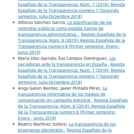
Española de la Transparencia: Núm. 7 (2018): Revista
Española de la Transparencia número 7 (Segundo
semestre. Julio-Diciembre 2018)
Alfonso Sánchez García,
La planificación de los
contratos públicos como posible fuente de
transparencia administrativa.
,
Revista Española de la
Transparencia: Núm. 8 (2019): Revista Española de la
Transparencia número 8 (Primer semestre. Enero -
Junio 2019)
María Díez Garrido, Eva Campos Domínguez,
Los
periodistas ante la transparencia en España
,
Revista
Española de la Transparencia: Núm. 7 (2018): Revista
Española de la Transparencia número 7 (Segundo
semestre. Julio-Diciembre 2018)
Angy Galvín Benítez, Javier Pintado Pérez,
La
transparencia informativa de los medios de
comunicación en campaña electoral
,
Revista Española
de la Transparencia: Núm. 8 (2019): Revista Española
de la Transparencia número 8 (Primer semestre.
Enero - Junio 2019)
Beatriz Martínez Isidoro,
La transparencia de los
programas electorales
,
Revista Española de la