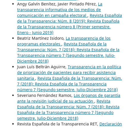
Angy Galvín Benítez, Javier Pintado Pérez,
La
transparencia informativa de los medios de
comunicación en campaña electoral
,
Revista Española
de la Transparencia: Núm. 8 (2019): Revista Española
de la Transparencia número 8 (Primer semestre.
Enero - Junio 2019)
Beatriz Martínez Isidoro,
La transparencia de los
programas electorales
,
Revista Española de la
Transparencia: Núm. 7 (2018): Revista Española de la
Transparencia número 7 (Segundo semestre. Julio-
Diciembre 2018)
Juan Luís Beltrán Aguirre,
Transparencia en la política
de priorización de pacientes para recibir asistencia
sanitaria
,
Revista Española de la Transparencia: Núm.
7 (2018): Revista Española de la Transparencia
número 7 (Segundo semestre. Julio-Diciembre 2018)
Severiano Fernández Ramos,
Los órganos de garantía
ante la revisión judicial de su actuación
,
Revista
Española de la Transparencia: Núm. 7 (2018): Revista
Española de la Transparencia número 7 (Segundo
semestre. Julio-Diciembre 2018)
Revista Española de la Transparencia RET,
Declaración