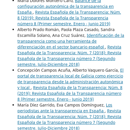
María Dolores Montero Caro,
Balance de la
configuración autonómica de la transparencia en
España
,
Revista Española de la Transparencia: Núm.
8 (2019): Revista Española de la Transparencia
número 8 (Primer semestre. Enero - Junio 2019)
Alberto Prado Román, Paola Plaza Casado, Sandra
Escamilla Solano, Ana Cruz Suárez,
Identificación de la
transparencia como una herramienta de
diferenciación en el sector bancario español
,
Revista
Española de la Transparencia: Núm. 7 (2018): Revista
Española de la Transparencia número 7 (Segundo
semestre. Julio-Diciembre 2018)
Concepción Campos Acuña, Alberto Vaquero García,
El
portal de transparencia local de Galicia como ejercicio
de transparencia desde la administración autonómica
y local
,
Revista Española de la Transparencia: Núm. 8
(2019): Revista Española de la Transparencia número
8 (Primer semestre. Enero - Junio 2019)
María Díez Garrido, Eva Campos Domínguez,
Los
periodistas ante la transparencia en España
,
Revista
Española de la Transparencia: Núm. 7 (2018): Revista
Española de la Transparencia número 7 (Segundo
semestre. Julio-Diciembre 2018)