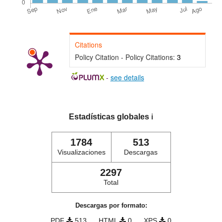
Citations
Policy Citation - Policy Citations:
3
-
see details
Estadísticas globales
ℹ️
1784
513
Visualizaciones
Descargas
2297
Total
Descargas por formato:
PDF
513
HTML
0
XPS
0