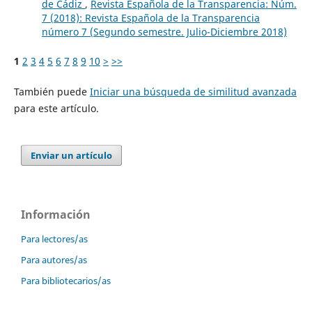
de Cádiz
,
Revista Española de la Transparencia: Núm.
7 (2018): Revista Española de la Transparencia
número 7 (Segundo semestre. Julio-Diciembre 2018)
1
2
3
4
5
6
7
8
9
10
>
>>
También puede
Iniciar una búsqueda de similitud avanzada
para este artículo.
Enviar un artículo
Información
Para lectores/as
Para autores/as
Para bibliotecarios/as