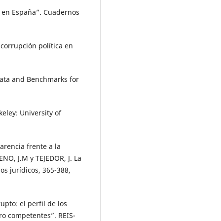
l en España”. Cuadernos
corrupción política en
Data and Benchmarks for
eley: University of
arencia frente a la
ENO, J.M y TEJEDOR, J. La
s jurídicos, 365-388,
pto: el perfil de los
ro competentes”. REIS-