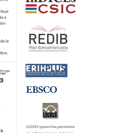
ribuir
da e
ción
de la
ibre.
0
s
s
 &