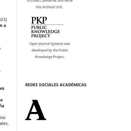
023)
n a
y
n
REDES SOCIALES ACADÉMICAS
nes
de
ña
ios
ales,