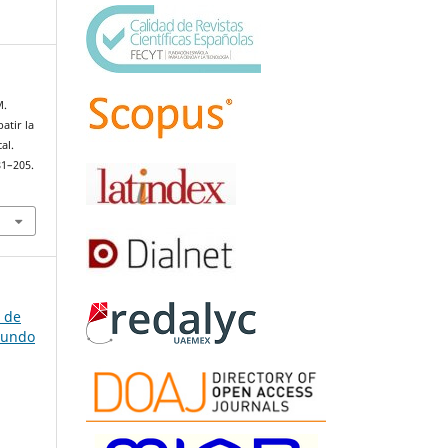
M.
atir la
al.
181–205.
a de
gundo