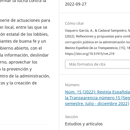
rmar la lucha contra la
2022-09-27
 serie de actuaciones para
Cómo citar
n local, entre las que se
Vaquero García, A., & Cadaval Sampedro, 
n estatal de los lobbies,
(2022). Reflexiones y propuestas para comb
iantes de buena fe y un
corrupción pública en la administración loc
ierno abierto, con el
Revista Española De La Transparencia
, (15), 
https://doi.org/10.51915/ret.219
la información, deslindar
rno, aprovechar los
Más formatos de cita
en la prevención y
tro de la administración,
os y la creación de
Número
Núm. 15 (2022): Revista Español
la Transparencia número 15 (Se
semestre. Julio - diciembre 2022)
Sección
Estudios y artículos