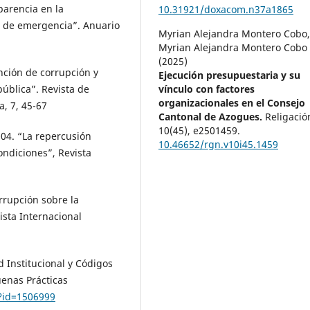
parencia en la
10.31921/doxacom.n37a1865
s de emergencia”. Anuario
Myrian Alejandra Montero Cobo
Myrian Alejandra Montero Cobo
(2025)
nción de corrupción y
Ejecución presupuestaria y su
vínculo con factores
pública”. Revista de
organizacionales en el Consejo
a, 7, 45-67
Cantonal de Azogues.
Religació
10
(45),
e2501459.
04. “La repercusión
10.46652/rgn.v10i45.1459
condiciones”, Revista
rrupción sobre la
ista Internacional
 Institucional y Códigos
enas Prácticas
p?id=1506999