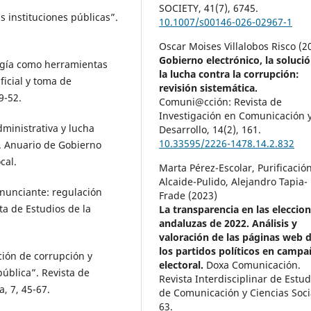
SOCIETY,
41
(7),
6745.
 instituciones públicas”.
10.1007/s00146-026-02967-1
Oscar Moises Villalobos Risco (2
Gobierno electrónico, la solució
gía como herramientas
la lucha contra la corrupción:
ficial y toma de
revisión sistemática.
9-52.
Comuni@cción: Revista de
Investigación en Comunicación 
ministrativa y lucha
Desarrollo,
14
(2),
161.
10.33595/2226-1478.14.2.832
”. Anuario de Gobierno
cal.
Marta Pérez-Escolar, Purificació
Alcaide-Pulido, Alejandro Tapia-
nunciante: regulación
Frade (2023)
ta de Estudios de la
La transparencia en las eleccio
andaluzas de 2022. Análisis y
valoración de las páginas web 
los partidos políticos en campa
ión de corrupción y
electoral.
Doxa Comunicación.
pública”. Revista de
Revista Interdisciplinar de Estud
, 7, 45-67.
de Comunicación y Ciencias Soci
63.