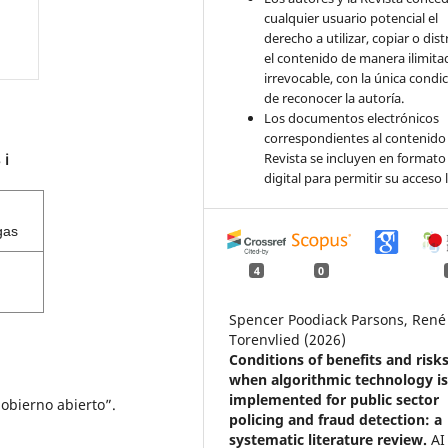
cualquier usuario potencial el
derecho a utilizar, copiar o dist
el contenido de manera ilimita
irrevocable, con la única condi
de reconocer la autoría.
Los documentos electrónicos
correspondientes al contenido 
Revista se incluyen en formato
s
ℹ️
digital para permitir su acceso l
gas
4
0
Spencer Poodiack Parsons, René
Torenvlied (2026)
Conditions of benefits and risk
when algorithmic technology i
implemented for public sector
obierno abierto”.
policing and fraud detection: a
systematic literature review.
AI