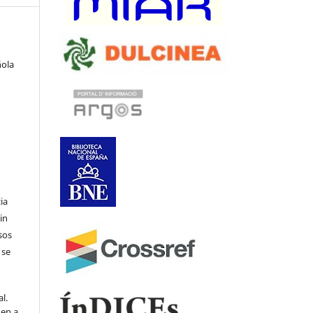
ñola
ia
in
sos
 se
l.
den a