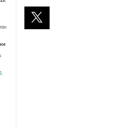
23.
rtín
nce
s
1