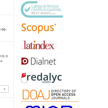
9-06-
19). El
omo