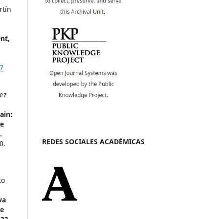
rtín
nt,
7
ez
ain:
he
.
REDES SOCIALES ACADÉMICAS
0.
to
va
te