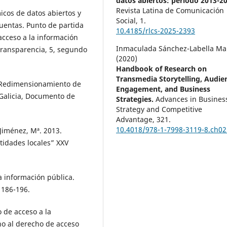
datos abiertos: periodo 2013-20
Revista Latina de Comunicación
icos de datos abiertos y
Social,
1.
cuentas. Punto de partida
10.4185/rlcs-2025-2393
 acceso a la información
Inmaculada Sánchez-Labella Ma
Transparencia, 5, segundo
(2020)
Handbook of Research on
Transmedia Storytelling, Audie
 “Redimensionamiento de
Engagement, and Business
 Galicia, Documento de
Strategies.
Advances in Busines
Strategy and Competitive
Advantage,
321.
10.4018/978-1-7998-3119-8.ch02
 Jiménez, Mª. 2013.
tidades locales” XXV
a información pública.
 186-196.
 de acceso a la
no al derecho de acceso