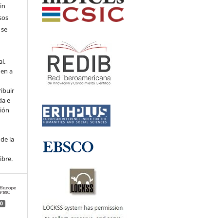
in
sos
 se
l.
den a
ribuir
da e
ción
de la
ibre.
0