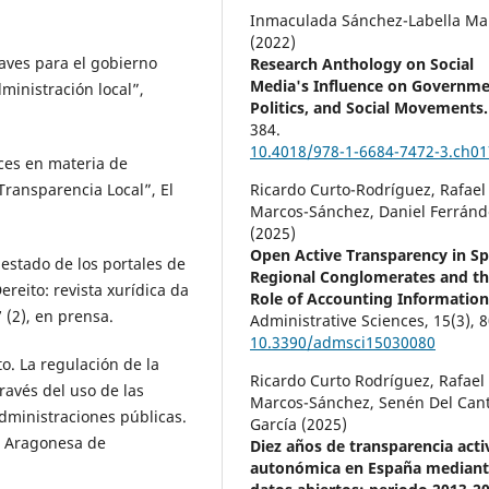
Inmaculada Sánchez-Labella Ma
(2022)
aves para el gobierno
Research Anthology on Social
Media's Influence on Governme
dministración local”,
Politics, and Social Movements.
384.
10.4018/978-1-6684-7472-3.ch01
ces en materia de
Transparencia Local”, El
Ricardo Curto-Rodríguez, Rafael
Marcos-Sánchez, Daniel Ferránd
(2025)
Open Active Transparency in Sp
 estado de los portales de
Regional Conglomerates and t
reito: revista xurídica da
Role of Accounting Information
 (2), en prensa.
Administrative Sciences,
15
(3),
8
10.3390/admsci15030080
o. La regulación de la
Ricardo Curto Rodríguez, Rafael
través del uso de las
Marcos-Sánchez, Senén Del Can
administraciones públicas.
García (2025)
a Aragonesa de
Diez años de transparencia acti
autonómica en España median