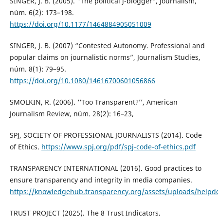
SINGER, J. B. (2005). "The political j-blogger", Journalism,
núm. 6(2): 173–198.
https://doi.org/10.1177/1464884905051009
SINGER, J. B. (2007) “Contested Autonomy. Professional and
popular claims on journalistic norms”, Journalism Studies,
núm. 8(1): 79–95.
https://doi.org/10.1080/14616700601056866
SMOLKIN, R. (2006). ‘‘Too Transparent?’’, American
Journalism Review, núm. 28(2): 16–23,
SPJ, SOCIETY OF PROFESSIONAL JOURNALISTS (2014). Code
of Ethics.
https://www.spj.org/pdf/spj-code-of-ethics.pdf
TRANSPARENCY INTERNATIONAL (2016). Good practices to
ensure transparency and integrity in media companies.
https://knowledgehub.transparency.org/assets/uploads/helpd
TRUST PROJECT (2025). The 8 Trust Indicators.