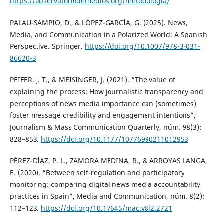
https://observatoriodemedios.org/metodologia/
PALAU-SAMPIO, D., & LÓPEZ-GARCÍA, G. (2025). News,
Media, and Communication in a Polarized World: A Spanish
Perspective. Springer.
https://doi.org/10.1007/978-3-031-
86620-3
PEIFER, J. T., & MEISINGER, J. (2021). “The value of
explaining the process: How journalistic transparency and
perceptions of news media importance can (sometimes)
foster message credibility and engagement intentions”,
Journalism & Mass Communication Quarterly, núm. 98(3):
828–853.
https://doi.org/10.1177/10776990211012953
PÉREZ-DÍAZ, P. L., ZAMORA MEDINA, R., & ARROYAS LANGA,
E. (2020). “Between self-regulation and participatory
monitoring: comparing digital news media accountability
practices in Spain”, Media and Communication, núm. 8(2):
112–123.
https://doi.org/10.17645/mac.v8i2.2721