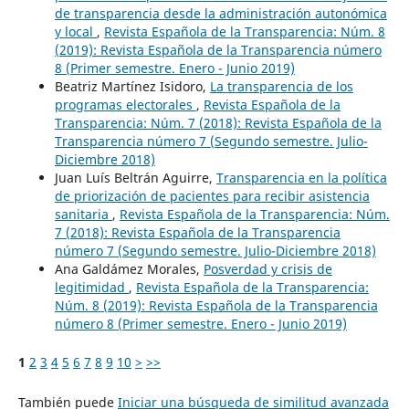
de transparencia desde la administración autonómica
y local
,
Revista Española de la Transparencia: Núm. 8
(2019): Revista Española de la Transparencia número
8 (Primer semestre. Enero - Junio 2019)
Beatriz Martínez Isidoro,
La transparencia de los
programas electorales
,
Revista Española de la
Transparencia: Núm. 7 (2018): Revista Española de la
Transparencia número 7 (Segundo semestre. Julio-
Diciembre 2018)
Juan Luís Beltrán Aguirre,
Transparencia en la política
de priorización de pacientes para recibir asistencia
sanitaria
,
Revista Española de la Transparencia: Núm.
7 (2018): Revista Española de la Transparencia
número 7 (Segundo semestre. Julio-Diciembre 2018)
Ana Galdámez Morales,
Posverdad y crisis de
legitimidad
,
Revista Española de la Transparencia:
Núm. 8 (2019): Revista Española de la Transparencia
número 8 (Primer semestre. Enero - Junio 2019)
1
2
3
4
5
6
7
8
9
10
>
>>
También puede
Iniciar una búsqueda de similitud avanzada