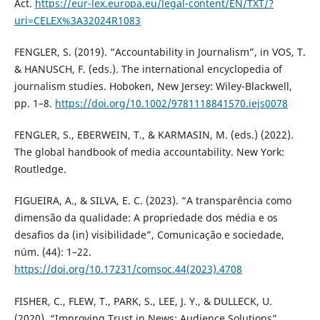
Act.
https://eur-lex.europa.eu/legal-content/EN/TXT/?
uri=CELEX%3A32024R1083
FENGLER, S. (2019). “Accountability in Journalism”, in VOS, T.
& HANUSCH, F. (eds.). The international encyclopedia of
journalism studies. Hoboken, New Jersey: Wiley-Blackwell,
pp. 1–8.
https://doi.org/10.1002/9781118841570.iejs0078
FENGLER, S., EBERWEIN, T., & KARMASIN, M. (eds.) (2022).
The global handbook of media accountability. New York:
Routledge.
FIGUEIRA, A., & SILVA, E. C. (2023). “A transparência como
dimensão da qualidade: A propriedade dos média e os
desafios da (in) visibilidade”, Comunicação e sociedade,
núm. (44): 1–22.
https://doi.org/10.17231/comsoc.44(2023).4708
FISHER, C., FLEW, T., PARK, S., LEE, J. Y., & DULLECK, U.
(2020). “Improving Trust in News: Audience Solutions”,