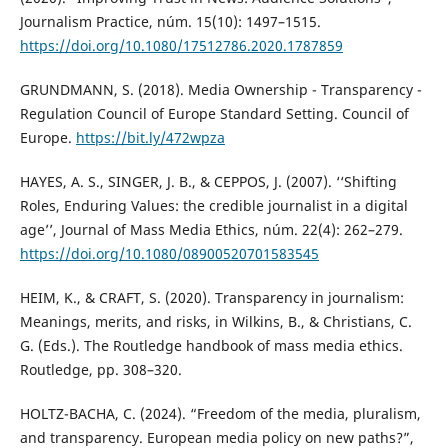
Journalism Practice, núm. 15(10): 1497–1515.
https://doi.org/10.1080/17512786.2020.1787859
GRUNDMANN, S. (2018). Media Ownership - Transparency -
Regulation Council of Europe Standard Setting. Council of
Europe.
https://bit.ly/472wpza
HAYES, A. S., SINGER, J. B., & CEPPOS, J. (2007). ‘‘Shifting
Roles, Enduring Values: the credible journalist in a digital
age’’, Journal of Mass Media Ethics, núm. 22(4): 262–279.
https://doi.org/10.1080/08900520701583545
HEIM, K., & CRAFT, S. (2020). Transparency in journalism:
Meanings, merits, and risks, in Wilkins, B., & Christians, C.
G. (Eds.). The Routledge handbook of mass media ethics.
Routledge, pp. 308–320.
HOLTZ-BACHA, C. (2024). “Freedom of the media, pluralism,
and transparency. European media policy on new paths?”,