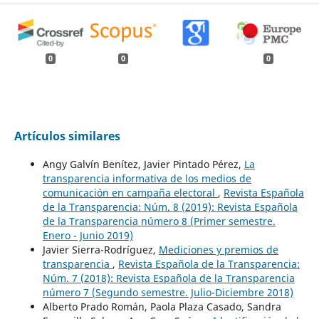
0
0
0
Artículos similares
Angy Galvín Benítez, Javier Pintado Pérez,
La
transparencia informativa de los medios de
comunicación en campaña electoral
,
Revista Española
de la Transparencia: Núm. 8 (2019): Revista Española
de la Transparencia número 8 (Primer semestre.
Enero - Junio 2019)
Javier Sierra-Rodríguez,
Mediciones y premios de
transparencia
,
Revista Española de la Transparencia:
Núm. 7 (2018): Revista Española de la Transparencia
número 7 (Segundo semestre. Julio-Diciembre 2018)
Alberto Prado Román, Paola Plaza Casado, Sandra