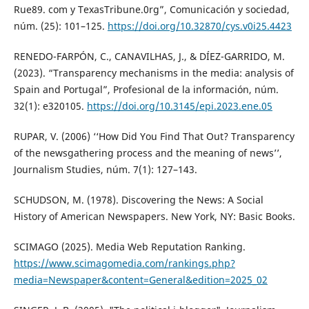
Rue89. com y TexasTribune.0rg”, Comunicación y sociedad,
núm. (25): 101–125.
https://doi.org/10.32870/cys.v0i25.4423
RENEDO-FARPÓN, C., CANAVILHAS, J., & DÍEZ-GARRIDO, M.
(2023). “Transparency mechanisms in the media: analysis of
Spain and Portugal”, Profesional de la información, núm.
32(1): e320105.
https://doi.org/10.3145/epi.2023.ene.05
RUPAR, V. (2006) ‘‘How Did You Find That Out? Transparency
of the newsgathering process and the meaning of news’’,
Journalism Studies, núm. 7(1): 127–143.
SCHUDSON, M. (1978). Discovering the News: A Social
History of American Newspapers. New York, NY: Basic Books.
SCIMAGO (2025). Media Web Reputation Ranking.
https://www.scimagomedia.com/rankings.php?
media=Newspaper&content=General&edition=2025_02