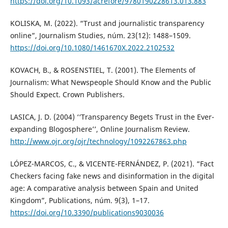
https://doi.org/10.1093/acrefore/9780190228613.013.883
KOLISKA, M. (2022). “Trust and journalistic transparency
online”, Journalism Studies, núm. 23(12): 1488–1509.
https://doi.org/10.1080/1461670X.2022.2102532
KOVACH, B., & ROSENSTIEL, T. (2001). The Elements of
Journalism: What Newspeople Should Know and the Public
Should Expect. Crown Publishers.
LASICA, J. D. (2004) ‘‘Transparency Begets Trust in the Ever-
expanding Blogosphere’’, Online Journalism Review.
http://www.ojr.org/ojr/technology/1092267863.php
LÓPEZ-MARCOS, C., & VICENTE-FERNÁNDEZ, P. (2021). “Fact
Checkers facing fake news and disinformation in the digital
age: A comparative analysis between Spain and United
Kingdom”, Publications, núm. 9(3), 1–17.
https://doi.org/10.3390/publications9030036