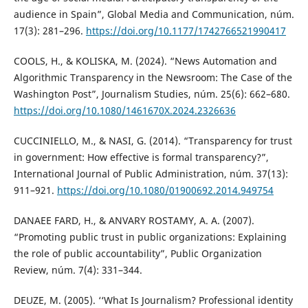
audience in Spain”, Global Media and Communication, núm.
17(3): 281–296.
https://doi.org/10.1177/1742766521990417
COOLS, H., & KOLISKA, M. (2024). “News Automation and
Algorithmic Transparency in the Newsroom: The Case of the
Washington Post”, Journalism Studies, núm. 25(6): 662–680.
https://doi.org/10.1080/1461670X.2024.2326636
CUCCINIELLO, M., & NASI, G. (2014). “Transparency for trust
in government: How effective is formal transparency?”,
International Journal of Public Administration, núm. 37(13):
911–921.
https://doi.org/10.1080/01900692.2014.949754
DANAEE FARD, H., & ANVARY ROSTAMY, A. A. (2007).
“Promoting public trust in public organizations: Explaining
the role of public accountability”, Public Organization
Review, núm. 7(4): 331–344.
DEUZE, M. (2005). ‘‘What Is Journalism? Professional identity