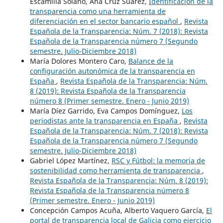
Escamilla Solano, Ana Cruz Suárez,
Identificación de la
transparencia como una herramienta de
diferenciación en el sector bancario español
,
Revista
Española de la Transparencia: Núm. 7 (2018): Revista
Española de la Transparencia número 7 (Segundo
semestre. Julio-Diciembre 2018)
María Dolores Montero Caro,
Balance de la
configuración autonómica de la transparencia en
España
,
Revista Española de la Transparencia: Núm.
8 (2019): Revista Española de la Transparencia
número 8 (Primer semestre. Enero - Junio 2019)
María Díez Garrido, Eva Campos Domínguez,
Los
periodistas ante la transparencia en España
,
Revista
Española de la Transparencia: Núm. 7 (2018): Revista
Española de la Transparencia número 7 (Segundo
semestre. Julio-Diciembre 2018)
Gabriel López Martínez,
RSC y Fútbol: la memoria de
sostenibilidad como herramienta de transparencia
,
Revista Española de la Transparencia: Núm. 8 (2019):
Revista Española de la Transparencia número 8
(Primer semestre. Enero - Junio 2019)
Concepción Campos Acuña, Alberto Vaquero García,
El
portal de transparencia local de Galicia como ejercicio