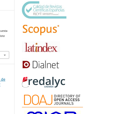
puesta
ista
a de
r