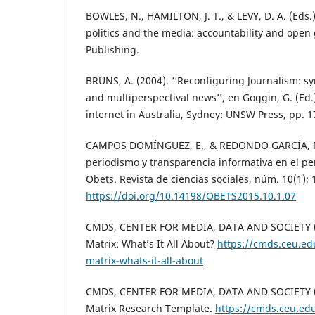
BOWLES, N., HAMILTON, J. T., & LEVY, D. A. (Eds.
politics and the media: accountability and ope
Publishing.
BRUNS, A. (2004). ‘‘Reconfiguring Journalism: s
and multiperspectival news’’, en Goggin, G. (Ed.)
internet in Australia, Sydney: UNSW Press, pp. 
CAMPOS DOMÍNGUEZ, E., & REDONDO GARCÍA, M
periodismo y transparencia informativa en el per
Obets. Revista de ciencias sociales, núm. 10(1);
https://doi.org/10.14198/OBETS2015.10.1.07
CMDS, CENTER FOR MEDIA, DATA AND SOCIETY (2
Matrix: What’s It All About?
https://cmds.ceu.ed
matrix-whats-it-all-about
CMDS, CENTER FOR MEDIA, DATA AND SOCIETY (
Matrix Research Template.
https://cmds.ceu.ed