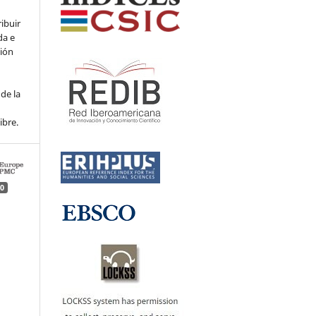
ribuir
da e
ción
de la
ibre.
0