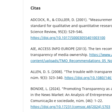
Citas
ADCOCK, R., & COLLIER, D. (2001). “Measurement
standard for qualitative and quantitative researc
Science Review, 95(3): 529–546.
https://doi.org/10.1017/S0003055401003100
AIE, ACCESS INFO EUROPE (2013). The ten reco
transparency of media ownership.
https://www.
content/uploads/TMO_Recommendations_05_No
ALLEN, D. S. (2008). “The trouble with transpare
núm. 9(3): 323–340.
https://doi.org/10.1080/14
BONIXE, L. (2024). “Promoting Transparency as a
in the News Market: An Analysis of Entrepreneuri
Comunicação e sociedade, núm. (46): 1–22.
https://doi.org/10.17231/comsoc.46(2024).5703