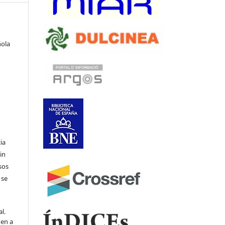
ñola
ia
in
sos
 se
l.
den a