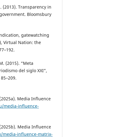
). (2013). Transparency in
n government. Bloomsbury
yndication, gatewatching
, Virtual Nation: the
177–192.
. (2015). “Meta
iodismo del siglo XXI”,
 185–209.
025a). Media Influence
u/media-influence-
2025b). Media Influence
u/media-influence-matrix-