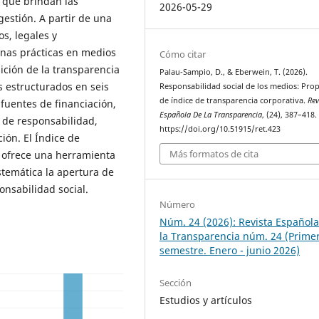
 que brindan las
2026-05-29
estión. A partir de una
s, legales y
enas prácticas en medios
Cómo citar
ción de la transparencia
Palau-Sampio, D., & Eberwein, T. (2026).
s estructurados en seis
Responsabilidad social de los medios: Pro
de índice de transparencia corporativa.
Rev
fuentes de financiación,
Española De La Transparencia
, (24), 387–418.
s de responsabilidad,
https://doi.org/10.51915/ret.423
ción. El Índice de
Más formatos de cita
 ofrece una herramienta
stemática la apertura de
onsabilidad social.
Número
Núm. 24 (2026): Revista Español
la Transparencia núm. 24 (Prime
semestre. Enero - junio 2026)
Sección
Estudios y artículos