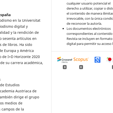
cualquier usuario potencial el
derecho a utilizar, copiar o dist
el contenido de manera ilimita
 España
irrevocable, con la única condi
odismo en la Universitat
de reconocer la autoría.
iodismo digital y
Los documentos electrónicos
alidad y la rendición de
correspondientes al contenido 
o sesenta artículos en
Revista se incluyen en formato
digital para permitir su acceso l
 de libros. Ha sido
 de Europa y América
o de I+D Horizonte 2020
 de su carrera académica,
0
0
s
 de Estudios
Academia Austriaca de
también dirige el grupo
los medios de
s campos de la