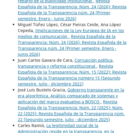
reparto de la publicidad institucional
,
Revista
Española de la Transparencia: Núm. 24 (2026): Revista
Española de la Transparencia núm. 24 (Primer
semestre. Enero - junio 2026)
Miguel Túñez López, César Fieiras Ceide, Ana López
Cepeda,
Implicaciones de la Ley Europea de IA en los
medios de comunicación
,
Revista Española de la
Transparencia: Núm. 24 (2026): Revista Española de la
Transparencia núm. 24 (Primer semestre. Enero -
junio 2026)
Juan Carlos Gavara de Cara,
Corrupción política,
transparencia y reforma constitucional
,
Revista
Española de la Transparencia: Núm. 15 (2022): Revista
Española de la Transparencia número 15 (Segundo
semestre. Julio - diciembre 2022)
José Luis Bustelo Gracia,
Gobierno transparente en la
era algorítmica. Análisis comparado de sistemas y
aplicación del marco evaluativo a BOSCO
,
Revista
Española de la Transparencia: Núm. 22 (2025): Núm.
22 (2025): Revista Española de la Transparencia núm.
22 (Segundo semestre. Julio - diciembre 2025)
Carles Ramió,
La legitimidad social de la
Administración reside en la transparencia, en la