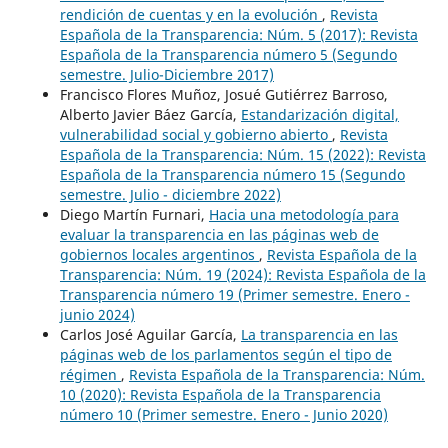
rendición de cuentas y en la evolución
,
Revista
Española de la Transparencia: Núm. 5 (2017): Revista
Española de la Transparencia número 5 (Segundo
semestre. Julio-Diciembre 2017)
Francisco Flores Muñoz, Josué Gutiérrez Barroso,
Alberto Javier Báez García,
Estandarización digital,
vulnerabilidad social y gobierno abierto
,
Revista
Española de la Transparencia: Núm. 15 (2022): Revista
Española de la Transparencia número 15 (Segundo
semestre. Julio - diciembre 2022)
Diego Martín Furnari,
Hacia una metodología para
evaluar la transparencia en las páginas web de
gobiernos locales argentinos
,
Revista Española de la
Transparencia: Núm. 19 (2024): Revista Española de la
Transparencia número 19 (Primer semestre. Enero -
junio 2024)
Carlos José Aguilar García,
La transparencia en las
páginas web de los parlamentos según el tipo de
régimen
,
Revista Española de la Transparencia: Núm.
10 (2020): Revista Española de la Transparencia
número 10 (Primer semestre. Enero - Junio 2020)