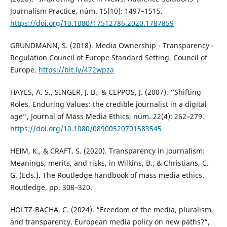
Journalism Practice, núm. 15(10): 1497–1515.
https://doi.org/10.1080/17512786.2020.1787859
GRUNDMANN, S. (2018). Media Ownership - Transparency -
Regulation Council of Europe Standard Setting. Council of
Europe.
https://bit.ly/472wpza
HAYES, A. S., SINGER, J. B., & CEPPOS, J. (2007). ‘‘Shifting
Roles, Enduring Values: the credible journalist in a digital
age’’, Journal of Mass Media Ethics, núm. 22(4): 262–279.
https://doi.org/10.1080/08900520701583545
HEIM, K., & CRAFT, S. (2020). Transparency in journalism:
Meanings, merits, and risks, in Wilkins, B., & Christians, C.
G. (Eds.). The Routledge handbook of mass media ethics.
Routledge, pp. 308–320.
HOLTZ-BACHA, C. (2024). “Freedom of the media, pluralism,
and transparency. European media policy on new paths?”,