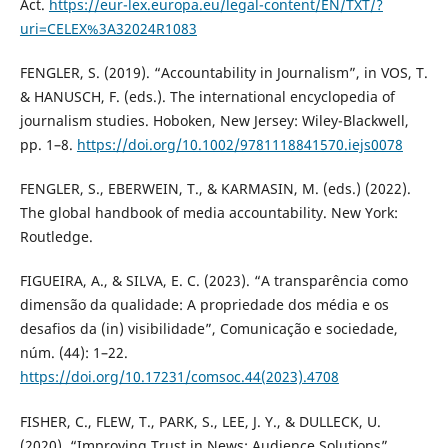
Act.
https://eur-lex.europa.eu/legal-content/EN/TXT/?
uri=CELEX%3A32024R1083
FENGLER, S. (2019). “Accountability in Journalism”, in VOS, T.
& HANUSCH, F. (eds.). The international encyclopedia of
journalism studies. Hoboken, New Jersey: Wiley-Blackwell,
pp. 1–8.
https://doi.org/10.1002/9781118841570.iejs0078
FENGLER, S., EBERWEIN, T., & KARMASIN, M. (eds.) (2022).
The global handbook of media accountability. New York:
Routledge.
FIGUEIRA, A., & SILVA, E. C. (2023). “A transparência como
dimensão da qualidade: A propriedade dos média e os
desafios da (in) visibilidade”, Comunicação e sociedade,
núm. (44): 1–22.
https://doi.org/10.17231/comsoc.44(2023).4708
FISHER, C., FLEW, T., PARK, S., LEE, J. Y., & DULLECK, U.
(2020). “Improving Trust in News: Audience Solutions”,