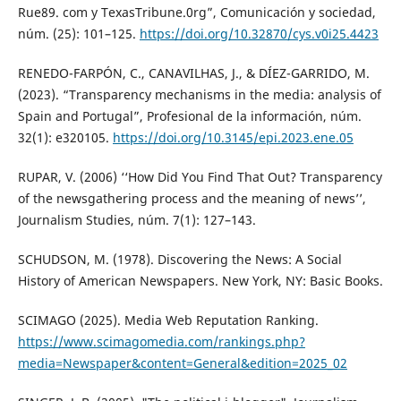
Rue89. com y TexasTribune.0rg”, Comunicación y sociedad,
núm. (25): 101–125.
https://doi.org/10.32870/cys.v0i25.4423
RENEDO-FARPÓN, C., CANAVILHAS, J., & DÍEZ-GARRIDO, M.
(2023). “Transparency mechanisms in the media: analysis of
Spain and Portugal”, Profesional de la información, núm.
32(1): e320105.
https://doi.org/10.3145/epi.2023.ene.05
RUPAR, V. (2006) ‘‘How Did You Find That Out? Transparency
of the newsgathering process and the meaning of news’’,
Journalism Studies, núm. 7(1): 127–143.
SCHUDSON, M. (1978). Discovering the News: A Social
History of American Newspapers. New York, NY: Basic Books.
SCIMAGO (2025). Media Web Reputation Ranking.
https://www.scimagomedia.com/rankings.php?
media=Newspaper&content=General&edition=2025_02