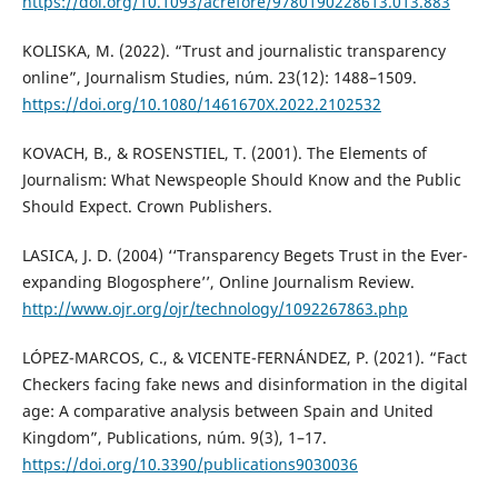
https://doi.org/10.1093/acrefore/9780190228613.013.883
KOLISKA, M. (2022). “Trust and journalistic transparency
online”, Journalism Studies, núm. 23(12): 1488–1509.
https://doi.org/10.1080/1461670X.2022.2102532
KOVACH, B., & ROSENSTIEL, T. (2001). The Elements of
Journalism: What Newspeople Should Know and the Public
Should Expect. Crown Publishers.
LASICA, J. D. (2004) ‘‘Transparency Begets Trust in the Ever-
expanding Blogosphere’’, Online Journalism Review.
http://www.ojr.org/ojr/technology/1092267863.php
LÓPEZ-MARCOS, C., & VICENTE-FERNÁNDEZ, P. (2021). “Fact
Checkers facing fake news and disinformation in the digital
age: A comparative analysis between Spain and United
Kingdom”, Publications, núm. 9(3), 1–17.
https://doi.org/10.3390/publications9030036