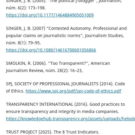
SINGER, J. B. (2005). "The political j-blogger", Journalism,
núm. 6(2): 173–198.
https://doi.org/10.1177/1464884905051009
SINGER, J. B. (2007) “Contested Autonomy. Professional and
popular claims on journalistic norms”, Journalism Studies,
núm. 8(1): 79–95.
https://doi.org/10.1080/14616700601056866
SMOLKIN, R. (2006). ‘‘Too Transparent?’’, American
Journalism Review, núm. 28(2): 16–23,
SPJ, SOCIETY OF PROFESSIONAL JOURNALISTS (2014). Code
of Ethics.
https://www.spj.org/pdf/spj-code-of-ethics.pdf
TRANSPARENCY INTERNATIONAL (2016). Good practices to
ensure transparency and integrity in media companies.
https://knowledgehub.transparency.org/assets/uploads/helpd
TRUST PROJECT (2025). The 8 Trust Indicators.