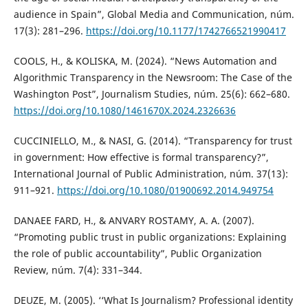
audience in Spain”, Global Media and Communication, núm.
17(3): 281–296.
https://doi.org/10.1177/1742766521990417
COOLS, H., & KOLISKA, M. (2024). “News Automation and
Algorithmic Transparency in the Newsroom: The Case of the
Washington Post”, Journalism Studies, núm. 25(6): 662–680.
https://doi.org/10.1080/1461670X.2024.2326636
CUCCINIELLO, M., & NASI, G. (2014). “Transparency for trust
in government: How effective is formal transparency?”,
International Journal of Public Administration, núm. 37(13):
911–921.
https://doi.org/10.1080/01900692.2014.949754
DANAEE FARD, H., & ANVARY ROSTAMY, A. A. (2007).
“Promoting public trust in public organizations: Explaining
the role of public accountability”, Public Organization
Review, núm. 7(4): 331–344.
DEUZE, M. (2005). ‘‘What Is Journalism? Professional identity