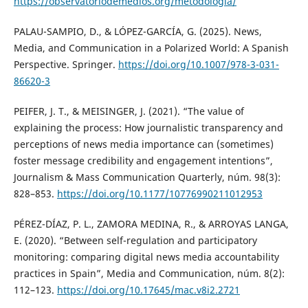
https://observatoriodemedios.org/metodologia/
PALAU-SAMPIO, D., & LÓPEZ-GARCÍA, G. (2025). News,
Media, and Communication in a Polarized World: A Spanish
Perspective. Springer.
https://doi.org/10.1007/978-3-031-
86620-3
PEIFER, J. T., & MEISINGER, J. (2021). “The value of
explaining the process: How journalistic transparency and
perceptions of news media importance can (sometimes)
foster message credibility and engagement intentions”,
Journalism & Mass Communication Quarterly, núm. 98(3):
828–853.
https://doi.org/10.1177/10776990211012953
PÉREZ-DÍAZ, P. L., ZAMORA MEDINA, R., & ARROYAS LANGA,
E. (2020). “Between self-regulation and participatory
monitoring: comparing digital news media accountability
practices in Spain”, Media and Communication, núm. 8(2):
112–123.
https://doi.org/10.17645/mac.v8i2.2721