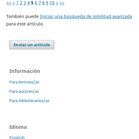
<<
<
1
2
3
4
5
6
7
8
9
10
>
>>
También puede
Iniciar una búsqueda de similitud avanzada
para este artículo.
Enviar un artículo
Información
Para lectores/as
Para autores/as
Para bibliotecarios/as
Idioma
English