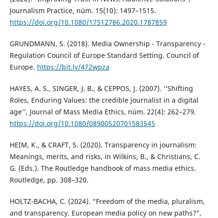
Journalism Practice, núm. 15(10): 1497–1515.
https://doi.org/10.1080/17512786.2020.1787859
GRUNDMANN, S. (2018). Media Ownership - Transparency -
Regulation Council of Europe Standard Setting. Council of
Europe.
https://bit.ly/472wpza
HAYES, A. S., SINGER, J. B., & CEPPOS, J. (2007). ‘‘Shifting
Roles, Enduring Values: the credible journalist in a digital
age’’, Journal of Mass Media Ethics, núm. 22(4): 262–279.
https://doi.org/10.1080/08900520701583545
HEIM, K., & CRAFT, S. (2020). Transparency in journalism:
Meanings, merits, and risks, in Wilkins, B., & Christians, C.
G. (Eds.). The Routledge handbook of mass media ethics.
Routledge, pp. 308–320.
HOLTZ-BACHA, C. (2024). “Freedom of the media, pluralism,
and transparency. European media policy on new paths?”,