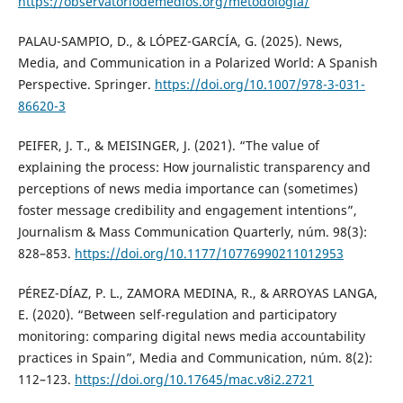
https://observatoriodemedios.org/metodologia/
PALAU-SAMPIO, D., & LÓPEZ-GARCÍA, G. (2025). News,
Media, and Communication in a Polarized World: A Spanish
Perspective. Springer.
https://doi.org/10.1007/978-3-031-
86620-3
PEIFER, J. T., & MEISINGER, J. (2021). “The value of
explaining the process: How journalistic transparency and
perceptions of news media importance can (sometimes)
foster message credibility and engagement intentions”,
Journalism & Mass Communication Quarterly, núm. 98(3):
828–853.
https://doi.org/10.1177/10776990211012953
PÉREZ-DÍAZ, P. L., ZAMORA MEDINA, R., & ARROYAS LANGA,
E. (2020). “Between self-regulation and participatory
monitoring: comparing digital news media accountability
practices in Spain”, Media and Communication, núm. 8(2):
112–123.
https://doi.org/10.17645/mac.v8i2.2721