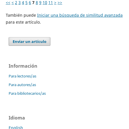
<<
<
2
3
4
5
6
7
8
9
10
11
>
>>
También puede
Iniciar una búsqueda de similitud avanzada
para este artículo.
Enviar un artículo
Información
Para lectores/as
Para autores/as
Para bibliotecarios/as
Idioma
English