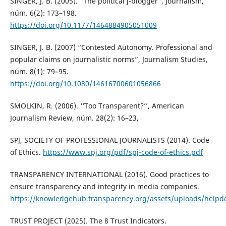
SINGER, J. B. (2005). "The political j-blogger", Journalism,
núm. 6(2): 173–198.
https://doi.org/10.1177/1464884905051009
SINGER, J. B. (2007) “Contested Autonomy. Professional and
popular claims on journalistic norms”, Journalism Studies,
núm. 8(1): 79–95.
https://doi.org/10.1080/14616700601056866
SMOLKIN, R. (2006). ‘‘Too Transparent?’’, American
Journalism Review, núm. 28(2): 16–23,
SPJ, SOCIETY OF PROFESSIONAL JOURNALISTS (2014). Code
of Ethics.
https://www.spj.org/pdf/spj-code-of-ethics.pdf
TRANSPARENCY INTERNATIONAL (2016). Good practices to
ensure transparency and integrity in media companies.
https://knowledgehub.transparency.org/assets/uploads/helpd
TRUST PROJECT (2025). The 8 Trust Indicators.