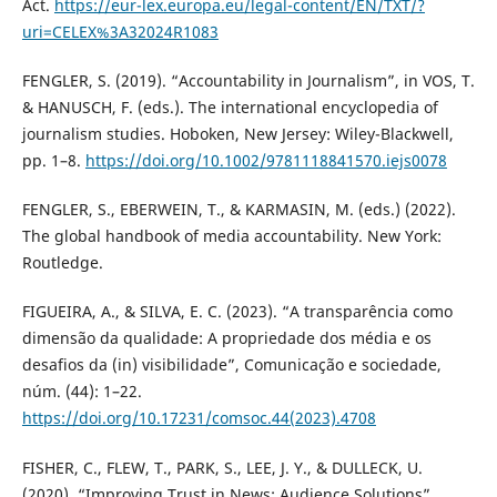
Act.
https://eur-lex.europa.eu/legal-content/EN/TXT/?
uri=CELEX%3A32024R1083
FENGLER, S. (2019). “Accountability in Journalism”, in VOS, T.
& HANUSCH, F. (eds.). The international encyclopedia of
journalism studies. Hoboken, New Jersey: Wiley-Blackwell,
pp. 1–8.
https://doi.org/10.1002/9781118841570.iejs0078
FENGLER, S., EBERWEIN, T., & KARMASIN, M. (eds.) (2022).
The global handbook of media accountability. New York:
Routledge.
FIGUEIRA, A., & SILVA, E. C. (2023). “A transparência como
dimensão da qualidade: A propriedade dos média e os
desafios da (in) visibilidade”, Comunicação e sociedade,
núm. (44): 1–22.
https://doi.org/10.17231/comsoc.44(2023).4708
FISHER, C., FLEW, T., PARK, S., LEE, J. Y., & DULLECK, U.
(2020). “Improving Trust in News: Audience Solutions”,