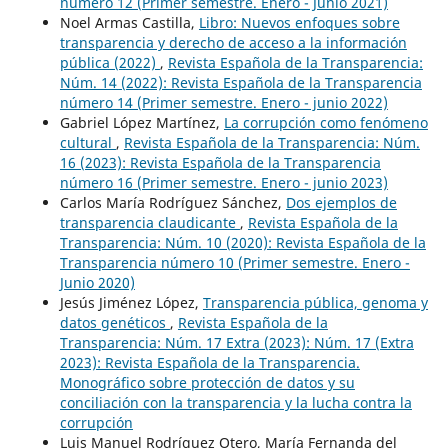
número 12 (Primer semestre. Enero - Junio 2021)
Noel Armas Castilla,
Libro: Nuevos enfoques sobre
transparencia y derecho de acceso a la información
pública (2022)
,
Revista Española de la Transparencia:
Núm. 14 (2022): Revista Española de la Transparencia
número 14 (Primer semestre. Enero - junio 2022)
Gabriel López Martínez,
La corrupción como fenómeno
cultural
,
Revista Española de la Transparencia: Núm.
16 (2023): Revista Española de la Transparencia
número 16 (Primer semestre. Enero - junio 2023)
Carlos María Rodríguez Sánchez,
Dos ejemplos de
transparencia claudicante
,
Revista Española de la
Transparencia: Núm. 10 (2020): Revista Española de la
Transparencia número 10 (Primer semestre. Enero -
Junio 2020)
Jesús Jiménez López,
Transparencia pública, genoma y
datos genéticos
,
Revista Española de la
Transparencia: Núm. 17 Extra (2023): Núm. 17 (Extra
2023): Revista Española de la Transparencia.
Monográfico sobre protección de datos y su
conciliación con la transparencia y la lucha contra la
corrupción
Luis Manuel Rodríguez Otero, María Fernanda del