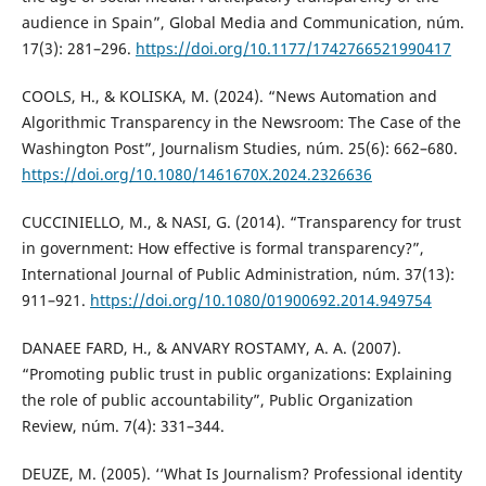
audience in Spain”, Global Media and Communication, núm.
17(3): 281–296.
https://doi.org/10.1177/1742766521990417
COOLS, H., & KOLISKA, M. (2024). “News Automation and
Algorithmic Transparency in the Newsroom: The Case of the
Washington Post”, Journalism Studies, núm. 25(6): 662–680.
https://doi.org/10.1080/1461670X.2024.2326636
CUCCINIELLO, M., & NASI, G. (2014). “Transparency for trust
in government: How effective is formal transparency?”,
International Journal of Public Administration, núm. 37(13):
911–921.
https://doi.org/10.1080/01900692.2014.949754
DANAEE FARD, H., & ANVARY ROSTAMY, A. A. (2007).
“Promoting public trust in public organizations: Explaining
the role of public accountability”, Public Organization
Review, núm. 7(4): 331–344.
DEUZE, M. (2005). ‘‘What Is Journalism? Professional identity