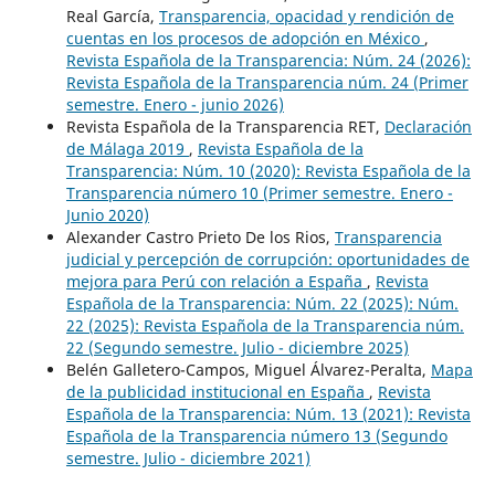
Real García,
Transparencia, opacidad y rendición de
cuentas en los procesos de adopción en México
,
Revista Española de la Transparencia: Núm. 24 (2026):
Revista Española de la Transparencia núm. 24 (Primer
semestre. Enero - junio 2026)
Revista Española de la Transparencia RET,
Declaración
de Málaga 2019
,
Revista Española de la
Transparencia: Núm. 10 (2020): Revista Española de la
Transparencia número 10 (Primer semestre. Enero -
Junio 2020)
Alexander Castro Prieto De los Rios,
Transparencia
judicial y percepción de corrupción: oportunidades de
mejora para Perú con relación a España
,
Revista
Española de la Transparencia: Núm. 22 (2025): Núm.
22 (2025): Revista Española de la Transparencia núm.
22 (Segundo semestre. Julio - diciembre 2025)
Belén Galletero-Campos, Miguel Álvarez-Peralta,
Mapa
de la publicidad institucional en España
,
Revista
Española de la Transparencia: Núm. 13 (2021): Revista
Española de la Transparencia número 13 (Segundo
semestre. Julio - diciembre 2021)