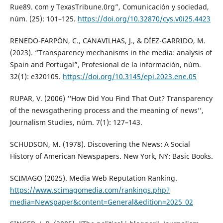
Rue89. com y TexasTribune.0rg”, Comunicación y sociedad,
núm. (25): 101–125.
https://doi.org/10.32870/cys.v0i25.4423
RENEDO-FARPÓN, C., CANAVILHAS, J., & DÍEZ-GARRIDO, M.
(2023). “Transparency mechanisms in the media: analysis of
Spain and Portugal”, Profesional de la información, núm.
32(1): e320105.
https://doi.org/10.3145/epi.2023.ene.05
RUPAR, V. (2006) ‘‘How Did You Find That Out? Transparency
of the newsgathering process and the meaning of news’’,
Journalism Studies, núm. 7(1): 127–143.
SCHUDSON, M. (1978). Discovering the News: A Social
History of American Newspapers. New York, NY: Basic Books.
SCIMAGO (2025). Media Web Reputation Ranking.
https://www.scimagomedia.com/rankings.php?
media=Newspaper&content=General&edition=2025_02