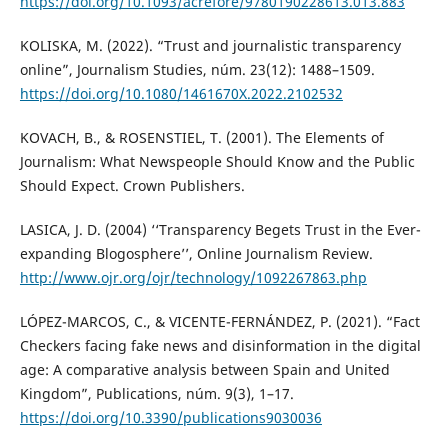
https://doi.org/10.1093/acrefore/9780190228613.013.883
KOLISKA, M. (2022). “Trust and journalistic transparency
online”, Journalism Studies, núm. 23(12): 1488–1509.
https://doi.org/10.1080/1461670X.2022.2102532
KOVACH, B., & ROSENSTIEL, T. (2001). The Elements of
Journalism: What Newspeople Should Know and the Public
Should Expect. Crown Publishers.
LASICA, J. D. (2004) ‘‘Transparency Begets Trust in the Ever-
expanding Blogosphere’’, Online Journalism Review.
http://www.ojr.org/ojr/technology/1092267863.php
LÓPEZ-MARCOS, C., & VICENTE-FERNÁNDEZ, P. (2021). “Fact
Checkers facing fake news and disinformation in the digital
age: A comparative analysis between Spain and United
Kingdom”, Publications, núm. 9(3), 1–17.
https://doi.org/10.3390/publications9030036