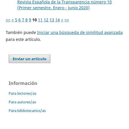
Revista Española de la Transparencia número 10
(Primer semestre. Enero - Junio 2020)
<<
<
5
6
7
8
9
10
11
12
13
14
>
>>
También puede
Iniciar una búsqueda de similitud avanzada
para este artículo.
Enviar un artículo
Información
Para lectores/as
Para autores/as
Para bibliotecarios/as