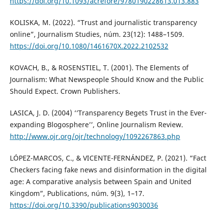
https://doi.org/10.1093/acrefore/9780190228613.013.883
KOLISKA, M. (2022). “Trust and journalistic transparency
online”, Journalism Studies, núm. 23(12): 1488–1509.
https://doi.org/10.1080/1461670X.2022.2102532
KOVACH, B., & ROSENSTIEL, T. (2001). The Elements of
Journalism: What Newspeople Should Know and the Public
Should Expect. Crown Publishers.
LASICA, J. D. (2004) ‘‘Transparency Begets Trust in the Ever-
expanding Blogosphere’’, Online Journalism Review.
http://www.ojr.org/ojr/technology/1092267863.php
LÓPEZ-MARCOS, C., & VICENTE-FERNÁNDEZ, P. (2021). “Fact
Checkers facing fake news and disinformation in the digital
age: A comparative analysis between Spain and United
Kingdom”, Publications, núm. 9(3), 1–17.
https://doi.org/10.3390/publications9030036