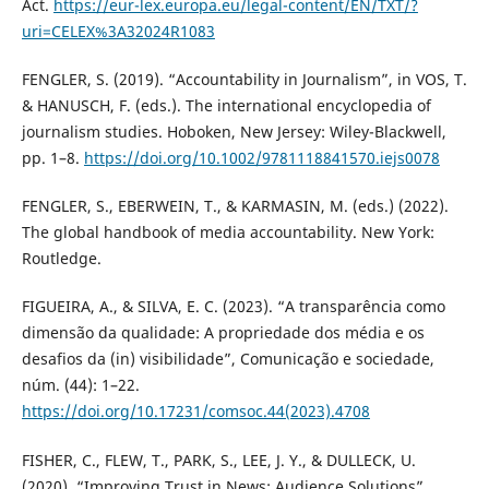
Act.
https://eur-lex.europa.eu/legal-content/EN/TXT/?
uri=CELEX%3A32024R1083
FENGLER, S. (2019). “Accountability in Journalism”, in VOS, T.
& HANUSCH, F. (eds.). The international encyclopedia of
journalism studies. Hoboken, New Jersey: Wiley-Blackwell,
pp. 1–8.
https://doi.org/10.1002/9781118841570.iejs0078
FENGLER, S., EBERWEIN, T., & KARMASIN, M. (eds.) (2022).
The global handbook of media accountability. New York:
Routledge.
FIGUEIRA, A., & SILVA, E. C. (2023). “A transparência como
dimensão da qualidade: A propriedade dos média e os
desafios da (in) visibilidade”, Comunicação e sociedade,
núm. (44): 1–22.
https://doi.org/10.17231/comsoc.44(2023).4708
FISHER, C., FLEW, T., PARK, S., LEE, J. Y., & DULLECK, U.
(2020). “Improving Trust in News: Audience Solutions”,