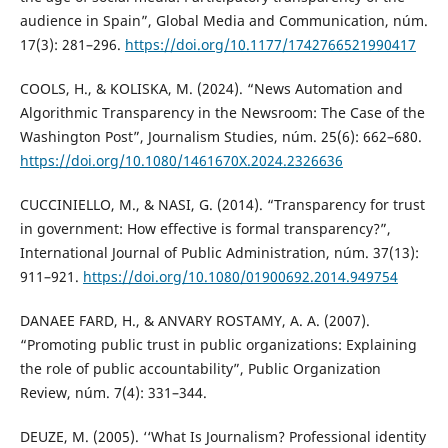
audience in Spain”, Global Media and Communication, núm.
17(3): 281–296.
https://doi.org/10.1177/1742766521990417
COOLS, H., & KOLISKA, M. (2024). “News Automation and
Algorithmic Transparency in the Newsroom: The Case of the
Washington Post”, Journalism Studies, núm. 25(6): 662–680.
https://doi.org/10.1080/1461670X.2024.2326636
CUCCINIELLO, M., & NASI, G. (2014). “Transparency for trust
in government: How effective is formal transparency?”,
International Journal of Public Administration, núm. 37(13):
911–921.
https://doi.org/10.1080/01900692.2014.949754
DANAEE FARD, H., & ANVARY ROSTAMY, A. A. (2007).
“Promoting public trust in public organizations: Explaining
the role of public accountability”, Public Organization
Review, núm. 7(4): 331–344.
DEUZE, M. (2005). ‘‘What Is Journalism? Professional identity