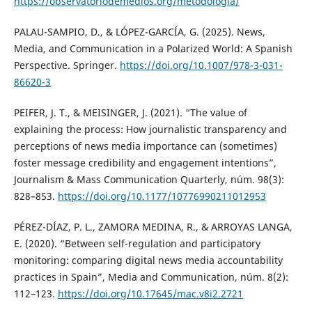
https://observatoriodemedios.org/metodologia/
PALAU-SAMPIO, D., & LÓPEZ-GARCÍA, G. (2025). News,
Media, and Communication in a Polarized World: A Spanish
Perspective. Springer.
https://doi.org/10.1007/978-3-031-
86620-3
PEIFER, J. T., & MEISINGER, J. (2021). “The value of
explaining the process: How journalistic transparency and
perceptions of news media importance can (sometimes)
foster message credibility and engagement intentions”,
Journalism & Mass Communication Quarterly, núm. 98(3):
828–853.
https://doi.org/10.1177/10776990211012953
PÉREZ-DÍAZ, P. L., ZAMORA MEDINA, R., & ARROYAS LANGA,
E. (2020). “Between self-regulation and participatory
monitoring: comparing digital news media accountability
practices in Spain”, Media and Communication, núm. 8(2):
112–123.
https://doi.org/10.17645/mac.v8i2.2721