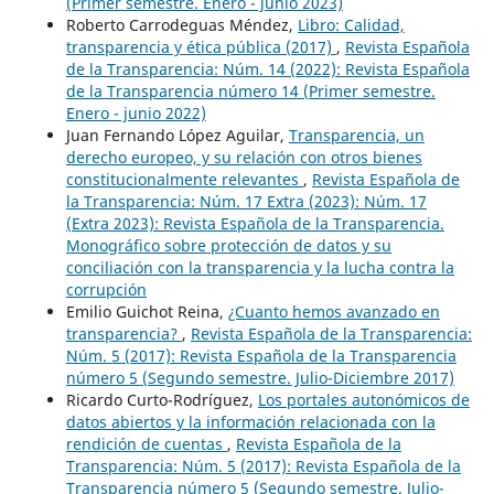
(Primer semestre. Enero - junio 2023)
Roberto Carrodeguas Méndez,
Libro: Calidad,
transparencia y ética pública (2017)
,
Revista Española
de la Transparencia: Núm. 14 (2022): Revista Española
de la Transparencia número 14 (Primer semestre.
Enero - junio 2022)
Juan Fernando López Aguilar,
Transparencia, un
derecho europeo, y su relación con otros bienes
constitucionalmente relevantes
,
Revista Española de
la Transparencia: Núm. 17 Extra (2023): Núm. 17
(Extra 2023): Revista Española de la Transparencia.
Monográfico sobre protección de datos y su
conciliación con la transparencia y la lucha contra la
corrupción
Emilio Guichot Reina,
¿Cuanto hemos avanzado en
transparencia?
,
Revista Española de la Transparencia:
Núm. 5 (2017): Revista Española de la Transparencia
número 5 (Segundo semestre. Julio-Diciembre 2017)
Ricardo Curto-Rodríguez,
Los portales autonómicos de
datos abiertos y la información relacionada con la
rendición de cuentas
,
Revista Española de la
Transparencia: Núm. 5 (2017): Revista Española de la
Transparencia número 5 (Segundo semestre. Julio-