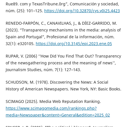
Rue89. com y TexasTribune.0rg”, Comunicación y sociedad,
núm. (25): 101–125.
https://doi.org/10.32870/cys.v0i25.4423
RENEDO-FARPÓN, C., CANAVILHAS, J., & DÍEZ-GARRIDO, M.
(2023). “Transparency mechanisms in the media: analysis of
Spain and Portugal”, Profesional de la información, núm.
32(1): e320105.
https://doi.org/10.3145/epi.2023.ene.05
RUPAR, V. (2006) ‘‘How Did You Find That Out? Transparency
of the newsgathering process and the meaning of news’’,
Journalism Studies, núm. 7(1): 127–143.
SCHUDSON, M. (1978). Discovering the News: A Social
History of American Newspapers. New York, NY: Basic Books.
SCIMAGO (2025). Media Web Reputation Ranking.
https://www.scimagomedia.com/rankings.php?
media=Newspaper&content=General&edition=2025_02