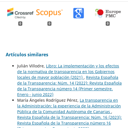
0
0
0
Artículos similares
Julián Villodre,
Libro: La implementación y los efectos
de la normativa de transparencia en los Gobiernos
locales de mayor población (2021)
,
Revista Española
de la Transparencia: Núm. 14 (2022): Revista Española
de la Transparencia número 14 (Primer semestre.
Enero - junio 2022)
María Ángeles Rodríguez Pérez,
La transparencia en
la Administración: la experiencia de la Administración
Pública de la Comunidad Autónoma de Canarias
,
Revista Española de la Transparencia: Núm. 16 (2023):
Revista Española de la Transparencia número 16