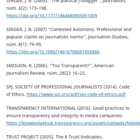
SINGER, J. B. (2005). "The political j-blogger", Journalism,
núm. 6(2): 173–198.
https://doi.org/10.1177/1464884905051009
SINGER, J. B. (2007) “Contested Autonomy. Professional and
popular claims on journalistic norms”, Journalism Studies,
núm. 8(1): 79–95.
https://doi.org/10.1080/14616700601056866
SMOLKIN, R. (2006). ‘‘Too Transparent?’’, American
Journalism Review, núm. 28(2): 16–23,
SPJ, SOCIETY OF PROFESSIONAL JOURNALISTS (2014). Code
of Ethics.
https://www.spj.org/pdf/spj-code-of-ethics.pdf
TRANSPARENCY INTERNATIONAL (2016). Good practices to
ensure transparency and integrity in media companies.
https://knowledgehub.transparency.org/assets/uploads/helpd
TRUST PROJECT (2025). The 8 Trust Indicators.