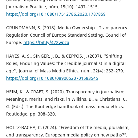
Journalism Practice, núm. 15(10): 1497–1515.
https://doi.org/10.1080/17512786.2020.1787859
GRUNDMANN, S. (2018). Media Ownership - Transparency -
Regulation Council of Europe Standard Setting. Council of
Europe.
https://bit.ly/472wpza
HAYES, A. S., SINGER, J. B., & CEPPOS, J. (2007). ‘‘Shifting
Roles, Enduring Values: the credible journalist in a digital
age’’, Journal of Mass Media Ethics, núm. 22(4): 262–279.
https://doi.org/10.1080/08900520701583545
HEIM, K., & CRAFT, S. (2020). Transparency in journalism:
Meanings, merits, and risks, in Wilkins, B., & Christians, C.
G. (Eds.). The Routledge handbook of mass media ethics.
Routledge, pp. 308–320.
HOLTZ-BACHA, C. (2024). “Freedom of the media, pluralism,
and transparency. European media policy on new paths?”,