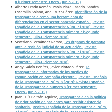
8 (Primer semestre. Enero - Junio 2019)
Alberto Prado Román, Paola Plaza Casado, Sandra
Escamilla Solano, Ana Cruz Suárez,
Identificación de la
transparencia como una herramienta de
diferenciación en el sector bancario español
,
Revista
Española de la Transparencia: Núm. 7 (2018): Revista
Española de la Transparencia número 7 (Segundo
semestre. Julio-Diciembre 2018)
Severiano Fernández Ramos,
Los órganos de garantía
ante la revisión judicial de su actuación
,
Revista
Española de la Transparencia: Núm. 7 (2018): Revista
Española de la Transparencia número 7 (Segundo
semestre. Julio-Diciembre 2018)
Angy Galvín Benítez, Javier Pintado Pérez,
La
transparencia informativa de los medios de
comunicación en campaña electoral
,
Revista Española
de la Transparencia: Núm. 8 (2019): Revista Española
de la Transparencia número 8 (Primer semestre.
Enero - Junio 2019)
Juan Luís Beltrán Aguirre,
Transparencia en la política
de priorización de pacientes para recibir asistencia
sanitaria
,
Revista Española de la Transparencia: Núm.
7 (2018): Revista Española de la Transparencia