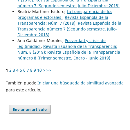
número 7 (Segundo semestre. Julio-Diciembre 2018)
Beatriz Martínez Isidoro,
La transparencia de los
programas electorales
,
Revista Española de la
Transparencia: Núm. 7 (2018): Revista Española de la
Transparencia número 7 (Segundo semestre. Julio-
Diciembre 2018)
Ana Galdámez Morales,
Posverdad y crisis de
legitimidad
,
Revista Española de la Transparencia:
Núm. 8 (2019): Revista Española de la Transparencia
número 8 (Primer semestre. Enero - Junio 2019)
1
2
3
4
5
6
7
8
9
10
>
>>
También puede
Iniciar una búsqueda de similitud avanzada
para este artículo.
Enviar un artículo