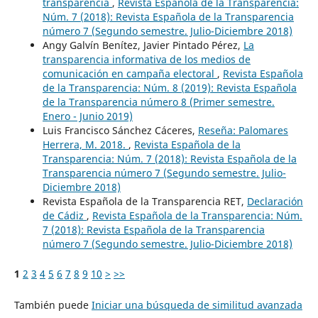
transparencia
,
Revista Española de la Transparencia:
Núm. 7 (2018): Revista Española de la Transparencia
número 7 (Segundo semestre. Julio-Diciembre 2018)
Angy Galvín Benítez, Javier Pintado Pérez,
La
transparencia informativa de los medios de
comunicación en campaña electoral
,
Revista Española
de la Transparencia: Núm. 8 (2019): Revista Española
de la Transparencia número 8 (Primer semestre.
Enero - Junio 2019)
Luis Francisco Sánchez Cáceres,
Reseña: Palomares
Herrera, M. 2018.
,
Revista Española de la
Transparencia: Núm. 7 (2018): Revista Española de la
Transparencia número 7 (Segundo semestre. Julio-
Diciembre 2018)
Revista Española de la Transparencia RET,
Declaración
de Cádiz
,
Revista Española de la Transparencia: Núm.
7 (2018): Revista Española de la Transparencia
número 7 (Segundo semestre. Julio-Diciembre 2018)
1
2
3
4
5
6
7
8
9
10
>
>>
También puede
Iniciar una búsqueda de similitud avanzada