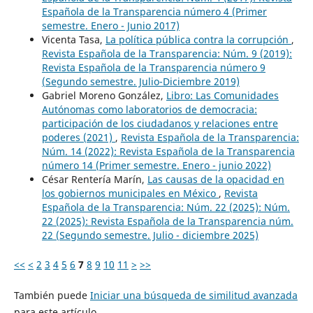
Española de la Transparencia número 4 (Primer
semestre. Enero - Junio 2017)
Vicenta Tasa,
La política pública contra la corrupción
,
Revista Española de la Transparencia: Núm. 9 (2019):
Revista Española de la Transparencia número 9
(Segundo semestre. Julio-Diciembre 2019)
Gabriel Moreno González,
Libro: Las Comunidades
Autónomas como laboratorios de democracia:
participación de los ciudadanos y relaciones entre
poderes (2021)
,
Revista Española de la Transparencia:
Núm. 14 (2022): Revista Española de la Transparencia
número 14 (Primer semestre. Enero - junio 2022)
César Rentería Marín,
Las causas de la opacidad en
los gobiernos municipales en México
,
Revista
Española de la Transparencia: Núm. 22 (2025): Núm.
22 (2025): Revista Española de la Transparencia núm.
22 (Segundo semestre. Julio - diciembre 2025)
<<
<
2
3
4
5
6
7
8
9
10
11
>
>>
También puede
Iniciar una búsqueda de similitud avanzada
para este artículo.