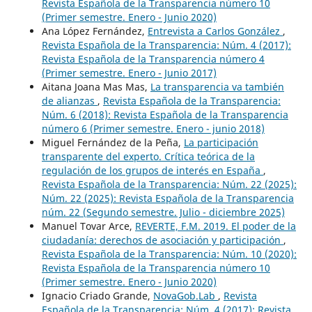
Revista Española de la Transparencia número 10
(Primer semestre. Enero - Junio 2020)
Ana López Fernández,
Entrevista a Carlos González
,
Revista Española de la Transparencia: Núm. 4 (2017):
Revista Española de la Transparencia número 4
(Primer semestre. Enero - Junio 2017)
Aitana Joana Mas Mas,
La transparencia va también
de alianzas
,
Revista Española de la Transparencia:
Núm. 6 (2018): Revista Española de la Transparencia
número 6 (Primer semestre. Enero - junio 2018)
Miguel Fernández de la Peña,
La participación
transparente del experto. Crítica teórica de la
regulación de los grupos de interés en España
,
Revista Española de la Transparencia: Núm. 22 (2025):
Núm. 22 (2025): Revista Española de la Transparencia
núm. 22 (Segundo semestre. Julio - diciembre 2025)
Manuel Tovar Arce,
REVERTE, F.M. 2019. El poder de la
ciudadanía: derechos de asociación y participación
,
Revista Española de la Transparencia: Núm. 10 (2020):
Revista Española de la Transparencia número 10
(Primer semestre. Enero - Junio 2020)
Ignacio Criado Grande,
NovaGob.Lab
,
Revista
Española de la Transparencia: Núm. 4 (2017): Revista