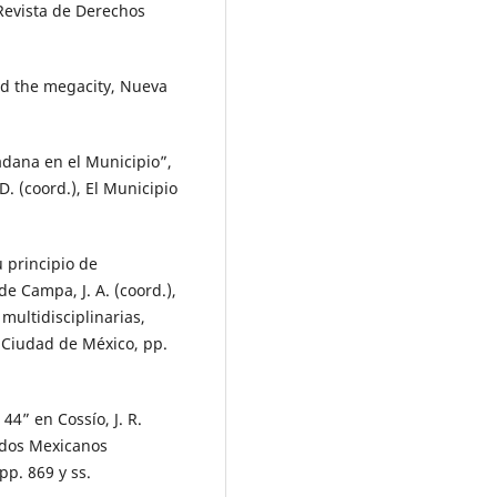
Revista de Derechos
and the megacity, Nueva
adana en el Municipio”,
. (coord.), El Municipio
u principio de
e Campa, J. A. (coord.),
multidisciplinarias,
 Ciudad de México, pp.
 44” en Cossío, J. R.
nidos Mexicanos
pp. 869 y ss.