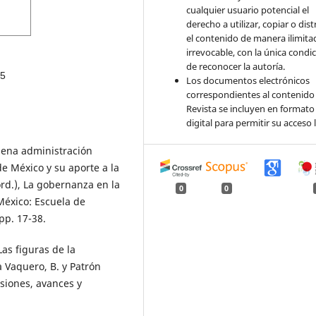
cualquier usuario potencial el
derecho a utilizar, copiar o dist
el contenido de manera ilimita
irrevocable, con la única condi
de reconocer la autoría.
5
Los documentos electrónicos
correspondientes al contenido 
Revista se incluyen en formato
digital para permitir su acceso l
buena administración
de México y su aporte a la
rd.), La gobernanza en la
0
0
México: Escuela de
pp. 17-38.
Las figuras de la
 Vaquero, B. y Patrón
isiones, avances y