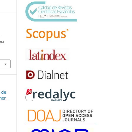
s
sta
a de
mer