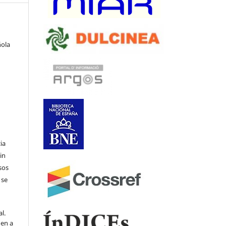
ñola
ia
in
sos
 se
l.
den a