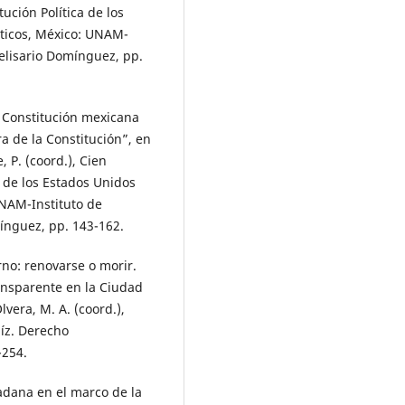
tución Política de los
íticos, México: UNAM-
Belisario Domínguez, pp.
la Constitución mexicana
ra de la Constitución”, en
, P. (coord.), Cien
a de los Estados Unidos
UNAM-Instituto de
mínguez, pp. 143-162.
rno: renovarse o morir.
ransparente en la Ciudad
vera, M. A. (coord.),
íz. Derecho
-254.
adana en el marco de la