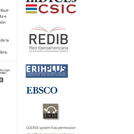
ribuir
da e
ción
de la
ibre.
0