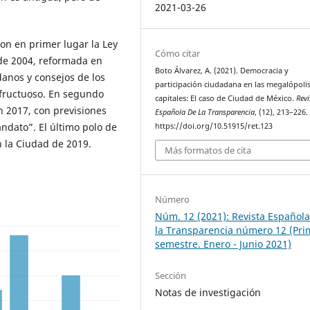
2021-03-26
son en primer lugar la Ley
Cómo citar
 de 2004, reformada en
Boto Álvarez, A. (2021). Democracia y
anos y consejos de los
participación ciudadana en las megalópoli
nfructuoso. En segundo
capitales: El caso de Ciudad de México.
Revi
n 2017, con previsiones
Española De La Transparencia
, (12), 213–226.
ndato”. El último polo de
https://doi.org/10.51915/ret.123
n la Ciudad de 2019.
Más formatos de cita
Número
Núm. 12 (2021): Revista Español
la Transparencia número 12 (Pri
semestre. Enero - Junio 2021)
Sección
Notas de investigación