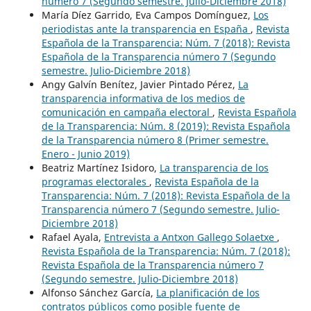
número 7 (Segundo semestre. Julio-Diciembre 2018)
María Díez Garrido, Eva Campos Domínguez,
Los
periodistas ante la transparencia en España
,
Revista
Española de la Transparencia: Núm. 7 (2018): Revista
Española de la Transparencia número 7 (Segundo
semestre. Julio-Diciembre 2018)
Angy Galvín Benítez, Javier Pintado Pérez,
La
transparencia informativa de los medios de
comunicación en campaña electoral
,
Revista Española
de la Transparencia: Núm. 8 (2019): Revista Española
de la Transparencia número 8 (Primer semestre.
Enero - Junio 2019)
Beatriz Martínez Isidoro,
La transparencia de los
programas electorales
,
Revista Española de la
Transparencia: Núm. 7 (2018): Revista Española de la
Transparencia número 7 (Segundo semestre. Julio-
Diciembre 2018)
Rafael Ayala,
Entrevista a Antxon Gallego Solaetxe
,
Revista Española de la Transparencia: Núm. 7 (2018):
Revista Española de la Transparencia número 7
(Segundo semestre. Julio-Diciembre 2018)
Alfonso Sánchez García,
La planificación de los
contratos públicos como posible fuente de