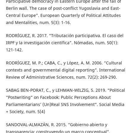
Participative democracy in Eastern Europe after the fall of
Berlin wall. The case of post-conflict Yugoslavia and East-
Central Europe”. European Quarterly of Political Attitudes
and Mentalities, num. 5(3): 1-16.
RODRÍGUEZ, R. 2017. “Tributación participativa. El caso del
IRPF y la investigación científica”. Nómadas, num. 50(1):
121-142.
RODRÍGUEZ, M. P.; CABA, C., y López, A. M. 2006. “Cultural
contexts and governmental digital reporting”. International
Review of Administrative Sciences, num. 72(2): 269-290.
SABAG BEN-PORAT, C., y LEHMAN-WILZIG, S. 2019. “Political
“Postwriting” on Facebook: Public Perceptions About
Parliamentarians’ (Un)Real SNS Involvement”. Social Media
+ Society, num. 5(4)
SANDOVAL-ALMAZÁN, R. 2015. “Gobierno abierto y
transparencia: construyendo un marco conceptual”.