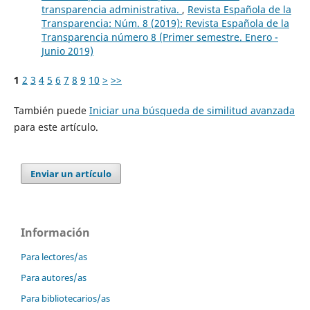
transparencia administrativa.
,
Revista Española de la
Transparencia: Núm. 8 (2019): Revista Española de la
Transparencia número 8 (Primer semestre. Enero -
Junio 2019)
1
2
3
4
5
6
7
8
9
10
>
>>
También puede
Iniciar una búsqueda de similitud avanzada
para este artículo.
Enviar un artículo
Información
Para lectores/as
Para autores/as
Para bibliotecarios/as