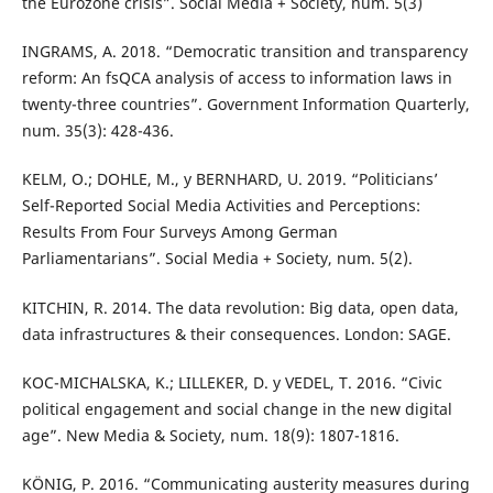
the Eurozone crisis”. Social Media + Society, num. 5(3)
INGRAMS, A. 2018. “Democratic transition and transparency
reform: An fsQCA analysis of access to information laws in
twenty-three countries”. Government Information Quarterly,
num. 35(3): 428-436.
KELM, O.; DOHLE, M., y BERNHARD, U. 2019. “Politicians’
Self-Reported Social Media Activities and Perceptions:
Results From Four Surveys Among German
Parliamentarians”. Social Media + Society, num. 5(2).
KITCHIN, R. 2014. The data revolution: Big data, open data,
data infrastructures & their consequences. London: SAGE.
KOC-MICHALSKA, K.; LILLEKER, D. y VEDEL, T. 2016. “Civic
political engagement and social change in the new digital
age”. New Media & Society, num. 18(9): 1807-1816.
KÖNIG, P. 2016. “Communicating austerity measures during