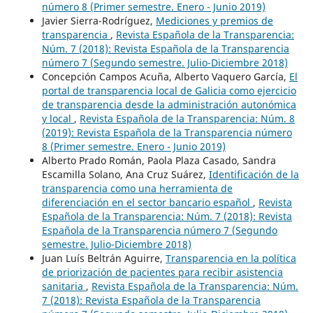
número 8 (Primer semestre. Enero - Junio 2019)
Javier Sierra-Rodríguez,
Mediciones y premios de
transparencia
,
Revista Española de la Transparencia:
Núm. 7 (2018): Revista Española de la Transparencia
número 7 (Segundo semestre. Julio-Diciembre 2018)
Concepción Campos Acuña, Alberto Vaquero García,
El
portal de transparencia local de Galicia como ejercicio
de transparencia desde la administración autonómica
y local
,
Revista Española de la Transparencia: Núm. 8
(2019): Revista Española de la Transparencia número
8 (Primer semestre. Enero - Junio 2019)
Alberto Prado Román, Paola Plaza Casado, Sandra
Escamilla Solano, Ana Cruz Suárez,
Identificación de la
transparencia como una herramienta de
diferenciación en el sector bancario español
,
Revista
Española de la Transparencia: Núm. 7 (2018): Revista
Española de la Transparencia número 7 (Segundo
semestre. Julio-Diciembre 2018)
Juan Luís Beltrán Aguirre,
Transparencia en la política
de priorización de pacientes para recibir asistencia
sanitaria
,
Revista Española de la Transparencia: Núm.
7 (2018): Revista Española de la Transparencia