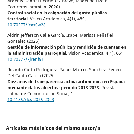
Argenis Gabriel Rodríguez Bravo, Madeline Lizeth
Contreras Jaramillo (2026)
Control social en la asignación del gasto público
territorial.
Visión Académica,
4
(1),
489.
10.70577/fcxa0w28
Aldrin Jefferson Calle García, Isabel Marissa Peñafiel
González (2026)
Gestión de información pública y rendición de cuentas en
la administración parroquial.
Visión Académica,
4
(1),
661.
10.70577/7jrenf81
Ricardo Curto Rodríguez, Rafael Marcos-Sánchez, Senén
Del Canto García (2025)
Diez años de transparencia activa autonómica en España
mediante datos abiertos: periodo 2013-2023.
Revista
Latina de Comunicación Social,
1.
10.4185/rlcs-2025-2393
Artículos más leídos del mismo autor/a