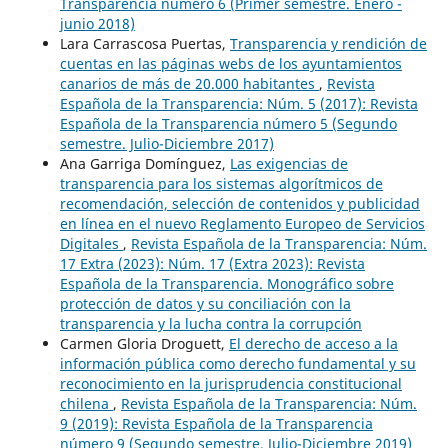
Transparencia número 6 (Primer semestre. Enero -
junio 2018)
Lara Carrascosa Puertas,
Transparencia y rendición de
cuentas en las páginas webs de los ayuntamientos
canarios de más de 20.000 habitantes
,
Revista
Española de la Transparencia: Núm. 5 (2017): Revista
Española de la Transparencia número 5 (Segundo
semestre. Julio-Diciembre 2017)
Ana Garriga Domínguez,
Las exigencias de
transparencia para los sistemas algorítmicos de
recomendación, selección de contenidos y publicidad
en línea en el nuevo Reglamento Europeo de Servicios
Digitales
,
Revista Española de la Transparencia: Núm.
17 Extra (2023): Núm. 17 (Extra 2023): Revista
Española de la Transparencia. Monográfico sobre
protección de datos y su conciliación con la
transparencia y la lucha contra la corrupción
Carmen Gloria Droguett,
El derecho de acceso a la
información pública como derecho fundamental y su
reconocimiento en la jurisprudencia constitucional
chilena
,
Revista Española de la Transparencia: Núm.
9 (2019): Revista Española de la Transparencia
número 9 (Segundo semestre. Julio-Diciembre 2019)