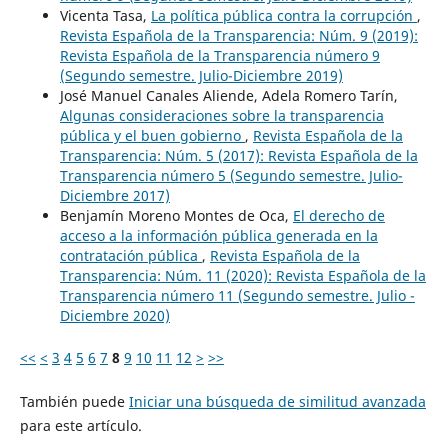
Vicenta Tasa,
La política pública contra la corrupción
,
Revista Española de la Transparencia: Núm. 9 (2019):
Revista Española de la Transparencia número 9
(Segundo semestre. Julio-Diciembre 2019)
José Manuel Canales Aliende, Adela Romero Tarín,
Algunas consideraciones sobre la transparencia
pública y el buen gobierno
,
Revista Española de la
Transparencia: Núm. 5 (2017): Revista Española de la
Transparencia número 5 (Segundo semestre. Julio-
Diciembre 2017)
Benjamín Moreno Montes de Oca,
El derecho de
acceso a la información pública generada en la
contratación pública
,
Revista Española de la
Transparencia: Núm. 11 (2020): Revista Española de la
Transparencia número 11 (Segundo semestre. Julio -
Diciembre 2020)
<<
<
3
4
5
6
7
8
9
10
11
12
>
>>
También puede
Iniciar una búsqueda de similitud avanzada
para este artículo.