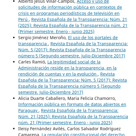
Alberto Jesús Villar-Campos,
Acceso y uso de
solicitudes de información pública en contextos de
crisis en programas periodísticos de televisión en
Perú
,
Revista Española de la Transparencia: Núm. 21
(2025): Revista Española de la Transparencia núm. 21
(Primer semestre. Enero - junio 2025)
Sergio Jiménez Meroño,
El uso de los portales de
transparencia
,
Revista Española de la Transparencia:
Núm. 5 (2017): Revista Española de la Transparencia
número 5 (Segundo semestre. Julio-Diciembre 2017)
Carles Ramió,
La legitimidad social de la
Administración reside en la transparencia, en la
rendición de cuentas y en la evolución
,
Revista
Española de la Transparencia: Núm. 5 (2017): Revista
Española de la Transparencia número 5 (Segundo
semestre. Julio-Diciembre 2017)
Alicia Duarte Caballero, Maria Felicia Chamorro,
Información pública en formato de datos abiertos en
Paraguay
,
Revista Española de la Transparencia:
Núm. 21 (2025): Revista Española de la Transparencia
núm. 21 (Primer semestre. Enero - junio 2025)
Ileisy Fernández Avilés, Carlos Salvador Rodríguez
Camarena,
La regulación constitucional del derecho