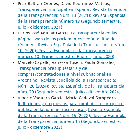
Pilar Beltrán-Orenes, David Rodriguez-Mateos,
Transparencia municipal en España
,
Revista Española
de la Transparencia: Núm. 13 (2021): Revista Española
de la Transparencia número 13 (Segundo semestre.
Julio - diciembre 2021)
Carlos José Aguilar García,
La transparencia en las
páginas web de los parlamentos según el tipo de
régimen
,
Revista Española de la Transparencia: Núm.
10 (2020): Revista Española de la Transparencia
número 10 (Primer semestre. Enero - Junio 2020)
Marcelo Capello, Vanessa Toselli, Paula Gonzalez,
Transparencia presupuestaria y de
compras/contrataciones a nivel subnacional en
Argentina
,
Revista Española de la Transparencia:
Núm. 20 (2024): Revista Española de la Transparencia
núm. 20 (Segundo semestre. Julio - diciembre 2024)
Alberto Vaquero García, María Cadaval Sampedro,
Reflexiones y propuestas para combatir la corrupción
pública en la administración local
,
Revista Española
de la Transparencia: Núm. 15 (2022): Revista Española
de la Transparencia número 15 (Segundo semestre.
Julio - diciembre 2022)