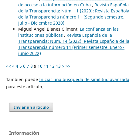
de acceso a la información en Cuba
,
Revista Española
de la Transparencia: Núm. 11 (2020): Revista Española
de la Transparencia número 11 (Segundo semestre.
Julio - Diciembre 2020)
Miguel Ángel Blanes Climent,
La confianza en las
instituciones públicas
,
Revista Española de la
Transparencia: Núm. 14 (2022): Revista Española de la
Transparencia número 14 (Primer semestre. Enero -
junio 2022)
<<
<
4
5
6
7
8
9
10
11
12
13
>
>>
También puede
Iniciar una búsqueda de similitud avanzada
para este artículo.
Enviar un artículo
Información