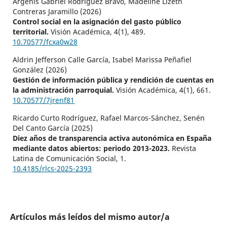
Argenis Gabriel Rodríguez Bravo, Madeline Lizeth
Contreras Jaramillo (2026)
Control social en la asignación del gasto público
territorial.
Visión Académica,
4
(1),
489.
10.70577/fcxa0w28
Aldrin Jefferson Calle García, Isabel Marissa Peñafiel
González (2026)
Gestión de información pública y rendición de cuentas en
la administración parroquial.
Visión Académica,
4
(1),
661.
10.70577/7jrenf81
Ricardo Curto Rodríguez, Rafael Marcos-Sánchez, Senén
Del Canto García (2025)
Diez años de transparencia activa autonómica en España
mediante datos abiertos: periodo 2013-2023.
Revista
Latina de Comunicación Social,
1.
10.4185/rlcs-2025-2393
Artículos más leídos del mismo autor/a