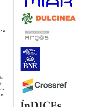
ñola
ia
in
sos
 se