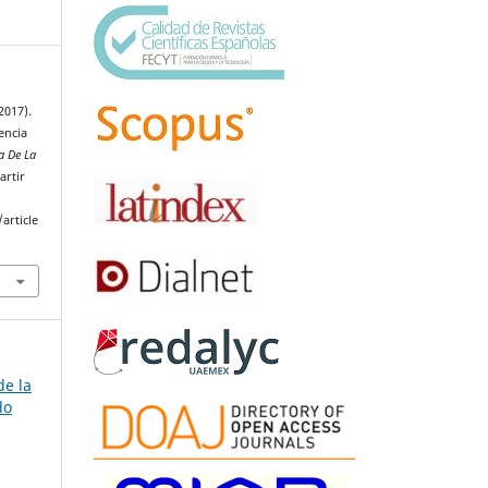
2017).
encia
a De La
artir
article
de la
do