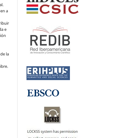
l.
den a
ribuir
da e
ción
de la
ibre.