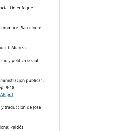
racia. Un enfoque
imo hombre. Barcelona:
drid: Alianza.
rno y política social.
dministración pública”.
p. 9-18.
sAP.pdf
n y traducción de José
lona: Paidós.