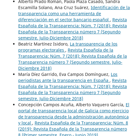
Alberto Prado Román, Paola Plaza Casado, Sandra
Escamilla Solano, Ana Cruz Suárez,
Identificación de la
transparencia como una herramienta de
diferenciación en el sector bancario español
,
Revista
Española de la Transparencia: Núm. 7 (2018): Revista
Española de la Transparencia número 7 (Segundo
semestre. Julio-Diciembre 2018)
Beatriz Martínez Isidoro,
La transparencia de los
programas electorales
,
Revista Española de la
Transparencia: Núm. 7 (2018): Revista Española de la
Transparencia número 7 (Segundo semestre. Julio-
Diciembre 2018)
María Díez Garrido, Eva Campos Domínguez,
Los
periodistas ante la transparencia en España
,
Revista
Española de la Transparencia: Núm. 7 (2018): Revista
Española de la Transparencia número 7 (Segundo
semestre. Julio-Diciembre 2018)
Concepción Campos Acuña, Alberto Vaquero García,
El
portal de transparencia local de Galicia como ejercicio
de transparencia desde la administración autonómica
y local
,
Revista Española de la Transparencia: Núm. 8
(2019): Revista Española de la Transparencia número
8 (Primer semestre. Enero - Junio 2019)