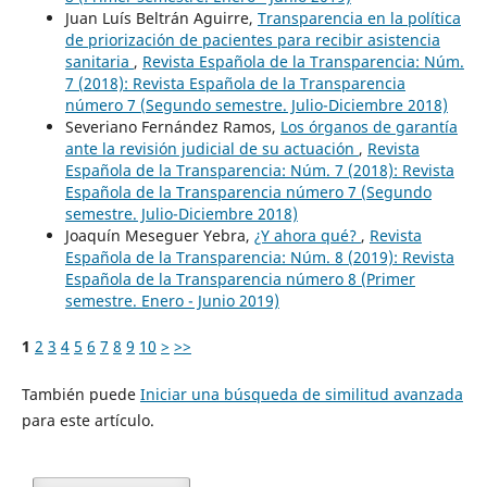
Juan Luís Beltrán Aguirre,
Transparencia en la política
de priorización de pacientes para recibir asistencia
sanitaria
,
Revista Española de la Transparencia: Núm.
7 (2018): Revista Española de la Transparencia
número 7 (Segundo semestre. Julio-Diciembre 2018)
Severiano Fernández Ramos,
Los órganos de garantía
ante la revisión judicial de su actuación
,
Revista
Española de la Transparencia: Núm. 7 (2018): Revista
Española de la Transparencia número 7 (Segundo
semestre. Julio-Diciembre 2018)
Joaquín Meseguer Yebra,
¿Y ahora qué?
,
Revista
Española de la Transparencia: Núm. 8 (2019): Revista
Española de la Transparencia número 8 (Primer
semestre. Enero - Junio 2019)
1
2
3
4
5
6
7
8
9
10
>
>>
También puede
Iniciar una búsqueda de similitud avanzada
para este artículo.