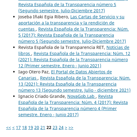
Revista Española de la Transparencia número 5
(Segundo semestre. Julio-Diciembre 2017)
Joseba Iñaki Egia Ribero,
Las Cartas de Servicio y su
aportación a la transparencia y la rendición de
cuentas
,
Revista Española de la Transparencia: Núm.
5 (2017): Revista Española de la Transparencia
número 5 (Segundo semestre. Julio-Diciembre 2017)
Revista Española de la Transparencia RET,
Noticias de
libros
,
Revista Española de la Transparencia: Núm. 12
(2021): Revista Española de la Transparencia número
12 (Primer semestre. Enero - Junio 2021)
Iago Otero Paz,
El Portal de Datos Abiertos de
Canarias
,
Revista Española de la Transparencia: Núm.
13 (2021): Revista Española de la Transparencia
número 13 (Segundo semestre. Julio - diciembre 2021)
Ignacio Criado Grande,
NovaGob.Lab
,
Revista
Española de la Transparencia: Núm. 4 (2017): Revista
Española de la Transparencia número 4 (Primer
semestre. Enero - Junio 2017)
<<
<
17
18
19
20
21
22
23
24
>
>>