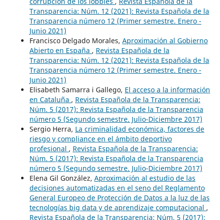
corrupción de los lobbies
,
Revista Española de la
Transparencia: Núm. 12 (2021): Revista Española de la
Transparencia número 12 (Primer semestre. Enero -
Junio 2021)
Francisco Delgado Morales,
Aproximación al Gobierno
Abierto en España
,
Revista Española de la
Transparencia: Núm. 12 (2021): Revista Española de la
Transparencia número 12 (Primer semestre. Enero -
Junio 2021)
Elisabeth Samarra i Gallego,
El acceso a la información
en Cataluña
,
Revista Española de la Transparencia:
Núm. 5 (2017): Revista Española de la Transparencia
número 5 (Segundo semestre. Julio-Diciembre 2017)
Sergio Herra,
La criminalidad económica, factores de
riesgo y compliance en el ámbito deportivo
profesional
,
Revista Española de la Transparencia:
Núm. 5 (2017): Revista Española de la Transparencia
número 5 (Segundo semestre. Julio-Diciembre 2017)
Elena Gil González,
Aproximación al estudio de las
decisiones automatizadas en el seno del Reglamento
General Europeo de Protección de Datos a la luz de las
tecnologías big data y de aprendizaje computacional
,
Revista Española de la Transparencia: Núm. 5 (2017):