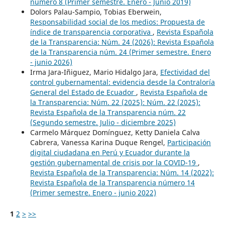
número 8 (Primer semestre. Enero - Junio 2019)
Dolors Palau-Sampio, Tobias Eberwein,
Responsabilidad social de los medios: Propuesta de
índice de transparencia corporativa
,
Revista Española
de la Transparencia: Núm. 24 (2026): Revista Española
de la Transparencia núm. 24 (Primer semestre. Enero
- junio 2026)
Irma Jara-Iñiguez, Mario Hidalgo Jara,
Efectividad del
control gubernamental: evidencia desde la Contraloría
General del Estado de Ecuador
,
Revista Española de
la Transparencia: Núm. 22 (2025): Núm. 22 (2025):
Revista Española de la Transparencia núm. 22
(Segundo semestre. Julio - diciembre 2025)
Carmelo Márquez Domínguez, Ketty Daniela Calva
Cabrera, Vanessa Karina Duque Rengel,
Participación
digital ciudadana en Perú y Ecuador durante la
gestión gubernamental de crisis por la COVID-19
,
Revista Española de la Transparencia: Núm. 14 (2022):
Revista Española de la Transparencia número 14
(Primer semestre. Enero - junio 2022)
1
2
>
>>