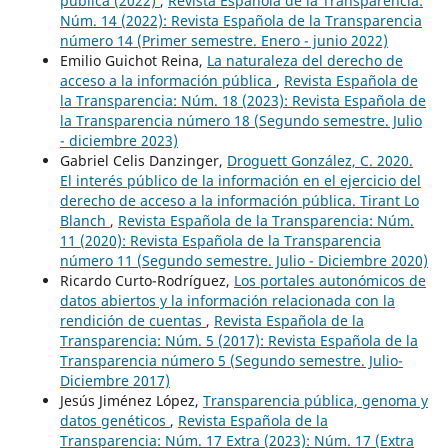
pública (2022)
,
Revista Española de la Transparencia:
Núm. 14 (2022): Revista Española de la Transparencia
número 14 (Primer semestre. Enero - junio 2022)
Emilio Guichot Reina,
La naturaleza del derecho de
acceso a la información pública
,
Revista Española de
la Transparencia: Núm. 18 (2023): Revista Española de
la Transparencia número 18 (Segundo semestre. Julio
- diciembre 2023)
Gabriel Celis Danzinger,
Droguett González, C. 2020.
El interés público de la información en el ejercicio del
derecho de acceso a la información pública. Tirant Lo
Blanch
,
Revista Española de la Transparencia: Núm.
11 (2020): Revista Española de la Transparencia
número 11 (Segundo semestre. Julio - Diciembre 2020)
Ricardo Curto-Rodríguez,
Los portales autonómicos de
datos abiertos y la información relacionada con la
rendición de cuentas
,
Revista Española de la
Transparencia: Núm. 5 (2017): Revista Española de la
Transparencia número 5 (Segundo semestre. Julio-
Diciembre 2017)
Jesús Jiménez López,
Transparencia pública, genoma y
datos genéticos
,
Revista Española de la
Transparencia: Núm. 17 Extra (2023): Núm. 17 (Extra