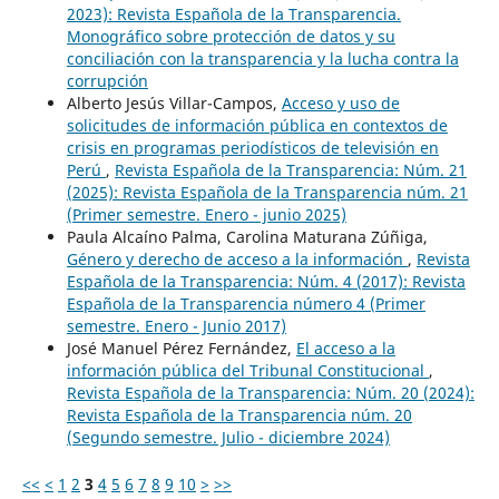
2023): Revista Española de la Transparencia.
Monográfico sobre protección de datos y su
conciliación con la transparencia y la lucha contra la
corrupción
Alberto Jesús Villar-Campos,
Acceso y uso de
solicitudes de información pública en contextos de
crisis en programas periodísticos de televisión en
Perú
,
Revista Española de la Transparencia: Núm. 21
(2025): Revista Española de la Transparencia núm. 21
(Primer semestre. Enero - junio 2025)
Paula Alcaíno Palma, Carolina Maturana Zúñiga,
Género y derecho de acceso a la información
,
Revista
Española de la Transparencia: Núm. 4 (2017): Revista
Española de la Transparencia número 4 (Primer
semestre. Enero - Junio 2017)
José Manuel Pérez Fernández,
El acceso a la
información pública del Tribunal Constitucional
,
Revista Española de la Transparencia: Núm. 20 (2024):
Revista Española de la Transparencia núm. 20
(Segundo semestre. Julio - diciembre 2024)
<<
<
1
2
3
4
5
6
7
8
9
10
>
>>