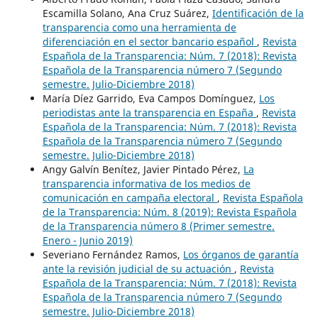
Escamilla Solano, Ana Cruz Suárez,
Identificación de la
transparencia como una herramienta de
diferenciación en el sector bancario español
,
Revista
Española de la Transparencia: Núm. 7 (2018): Revista
Española de la Transparencia número 7 (Segundo
semestre. Julio-Diciembre 2018)
María Díez Garrido, Eva Campos Domínguez,
Los
periodistas ante la transparencia en España
,
Revista
Española de la Transparencia: Núm. 7 (2018): Revista
Española de la Transparencia número 7 (Segundo
semestre. Julio-Diciembre 2018)
Angy Galvín Benítez, Javier Pintado Pérez,
La
transparencia informativa de los medios de
comunicación en campaña electoral
,
Revista Española
de la Transparencia: Núm. 8 (2019): Revista Española
de la Transparencia número 8 (Primer semestre.
Enero - Junio 2019)
Severiano Fernández Ramos,
Los órganos de garantía
ante la revisión judicial de su actuación
,
Revista
Española de la Transparencia: Núm. 7 (2018): Revista
Española de la Transparencia número 7 (Segundo
semestre. Julio-Diciembre 2018)