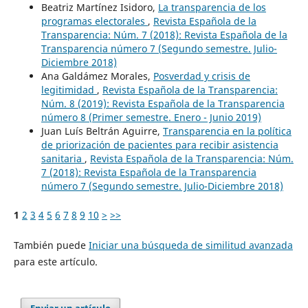
Beatriz Martínez Isidoro,
La transparencia de los
programas electorales
,
Revista Española de la
Transparencia: Núm. 7 (2018): Revista Española de la
Transparencia número 7 (Segundo semestre. Julio-
Diciembre 2018)
Ana Galdámez Morales,
Posverdad y crisis de
legitimidad
,
Revista Española de la Transparencia:
Núm. 8 (2019): Revista Española de la Transparencia
número 8 (Primer semestre. Enero - Junio 2019)
Juan Luís Beltrán Aguirre,
Transparencia en la política
de priorización de pacientes para recibir asistencia
sanitaria
,
Revista Española de la Transparencia: Núm.
7 (2018): Revista Española de la Transparencia
número 7 (Segundo semestre. Julio-Diciembre 2018)
1
2
3
4
5
6
7
8
9
10
>
>>
También puede
Iniciar una búsqueda de similitud avanzada
para este artículo.