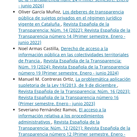
- junio 2026)
Oliver García Muñoz,
Los deberes de transparencia
pública de sujetos privados en el régimen jurídico
vigente en Cataluña
,
Revista Española de la
Transparencia: Núm. 14 (2022): Revista Española de la
Transparencia número 14 (Primer semestre. Enero -
junio 2022)
Noel Armas Castilla,
Derecho de acceso a la
información pública en las colectividades territoriales
de Francia
,
Revista Española de la Transparencia:
Núm. 19 (2024): Revista Española de la Transparencia
número 19 (Primer semestre. Enero - junio 2024)
Manuel M. Contreras Ortiz,
La problemática aplicación
supletoria de la Ley 19/2013, de 9 de diciembre
,
Revista Española de la Transparencia: Núm. 16 (2023):
Revista Española de la Transparencia número 16
(Primer semestre. Enero - junio 2023)
Severiano Fernández Ramos,
El acceso a la
información relativa a los procedimientos
administrativos
,
Revista Española de la
Transparencia: Núm. 12 (2021): Revista Española de la
Transparencia número 12 (Primer semestre. Enero -