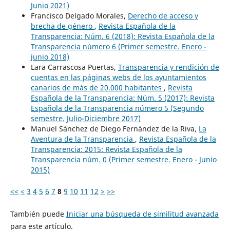
Junio 2021)
Francisco Delgado Morales,
Derecho de acceso y
brecha de género
,
Revista Española de la
Transparencia: Núm. 6 (2018): Revista Española de la
Transparencia número 6 (Primer semestre. Enero -
junio 2018)
Lara Carrascosa Puertas,
Transparencia y rendición de
cuentas en las páginas webs de los ayuntamientos
canarios de más de 20.000 habitantes
,
Revista
Española de la Transparencia: Núm. 5 (2017): Revista
Española de la Transparencia número 5 (Segundo
semestre. Julio-Diciembre 2017)
Manuel Sánchez de Diego Fernández de la Riva,
La
Aventura de la Transparencia
,
Revista Española de la
Transparencia: 2015: Revista Española de la
Transparencia núm. 0 (Primer semestre. Enero - Junio
2015)
<<
<
3
4
5
6
7
8
9
10
11
12
>
>>
También puede
Iniciar una búsqueda de similitud avanzada
para este artículo.