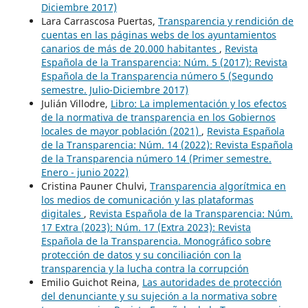
Diciembre 2017)
Lara Carrascosa Puertas,
Transparencia y rendición de
cuentas en las páginas webs de los ayuntamientos
canarios de más de 20.000 habitantes
,
Revista
Española de la Transparencia: Núm. 5 (2017): Revista
Española de la Transparencia número 5 (Segundo
semestre. Julio-Diciembre 2017)
Julián Villodre,
Libro: La implementación y los efectos
de la normativa de transparencia en los Gobiernos
locales de mayor población (2021)
,
Revista Española
de la Transparencia: Núm. 14 (2022): Revista Española
de la Transparencia número 14 (Primer semestre.
Enero - junio 2022)
Cristina Pauner Chulvi,
Transparencia algorítmica en
los medios de comunicación y las plataformas
digitales
,
Revista Española de la Transparencia: Núm.
17 Extra (2023): Núm. 17 (Extra 2023): Revista
Española de la Transparencia. Monográfico sobre
protección de datos y su conciliación con la
transparencia y la lucha contra la corrupción
Emilio Guichot Reina,
Las autoridades de protección
del denunciante y su sujeción a la normativa sobre