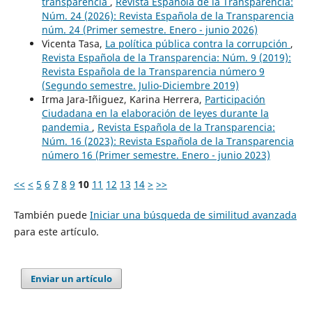
transparencia
,
Revista Española de la Transparencia:
Núm. 24 (2026): Revista Española de la Transparencia
núm. 24 (Primer semestre. Enero - junio 2026)
Vicenta Tasa,
La política pública contra la corrupción
,
Revista Española de la Transparencia: Núm. 9 (2019):
Revista Española de la Transparencia número 9
(Segundo semestre. Julio-Diciembre 2019)
Irma Jara-Iñiguez, Karina Herrera,
Participación
Ciudadana en la elaboración de leyes durante la
pandemia
,
Revista Española de la Transparencia:
Núm. 16 (2023): Revista Española de la Transparencia
número 16 (Primer semestre. Enero - junio 2023)
<<
<
5
6
7
8
9
10
11
12
13
14
>
>>
También puede
Iniciar una búsqueda de similitud avanzada
para este artículo.
Enviar un artículo