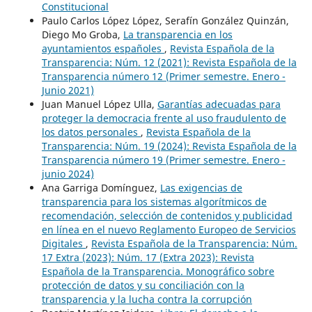
Constitucional
Paulo Carlos López López, Serafín González Quinzán,
Diego Mo Groba,
La transparencia en los
ayuntamientos españoles
,
Revista Española de la
Transparencia: Núm. 12 (2021): Revista Española de la
Transparencia número 12 (Primer semestre. Enero -
Junio 2021)
Juan Manuel López Ulla,
Garantías adecuadas para
proteger la democracia frente al uso fraudulento de
los datos personales
,
Revista Española de la
Transparencia: Núm. 19 (2024): Revista Española de la
Transparencia número 19 (Primer semestre. Enero -
junio 2024)
Ana Garriga Domínguez,
Las exigencias de
transparencia para los sistemas algorítmicos de
recomendación, selección de contenidos y publicidad
en línea en el nuevo Reglamento Europeo de Servicios
Digitales
,
Revista Española de la Transparencia: Núm.
17 Extra (2023): Núm. 17 (Extra 2023): Revista
Española de la Transparencia. Monográfico sobre
protección de datos y su conciliación con la
transparencia y la lucha contra la corrupción