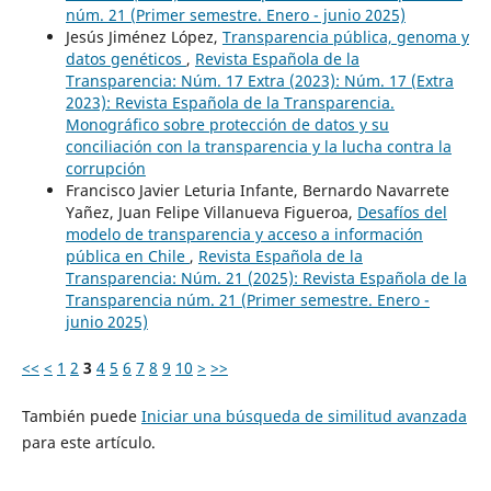
núm. 21 (Primer semestre. Enero - junio 2025)
Jesús Jiménez López,
Transparencia pública, genoma y
datos genéticos
,
Revista Española de la
Transparencia: Núm. 17 Extra (2023): Núm. 17 (Extra
2023): Revista Española de la Transparencia.
Monográfico sobre protección de datos y su
conciliación con la transparencia y la lucha contra la
corrupción
Francisco Javier Leturia Infante, Bernardo Navarrete
Yañez, Juan Felipe Villanueva Figueroa,
Desafíos del
modelo de transparencia y acceso a información
pública en Chile
,
Revista Española de la
Transparencia: Núm. 21 (2025): Revista Española de la
Transparencia núm. 21 (Primer semestre. Enero -
junio 2025)
<<
<
1
2
3
4
5
6
7
8
9
10
>
>>
También puede
Iniciar una búsqueda de similitud avanzada
para este artículo.