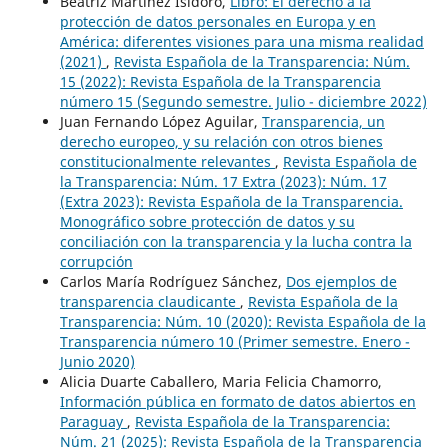
Beatriz Martínez Isidoro,
Libro: El derecho a la
protección de datos personales en Europa y en
América: diferentes visiones para una misma realidad
(2021)
,
Revista Española de la Transparencia: Núm.
15 (2022): Revista Española de la Transparencia
número 15 (Segundo semestre. Julio - diciembre 2022)
Juan Fernando López Aguilar,
Transparencia, un
derecho europeo, y su relación con otros bienes
constitucionalmente relevantes
,
Revista Española de
la Transparencia: Núm. 17 Extra (2023): Núm. 17
(Extra 2023): Revista Española de la Transparencia.
Monográfico sobre protección de datos y su
conciliación con la transparencia y la lucha contra la
corrupción
Carlos María Rodríguez Sánchez,
Dos ejemplos de
transparencia claudicante
,
Revista Española de la
Transparencia: Núm. 10 (2020): Revista Española de la
Transparencia número 10 (Primer semestre. Enero -
Junio 2020)
Alicia Duarte Caballero, Maria Felicia Chamorro,
Información pública en formato de datos abiertos en
Paraguay
,
Revista Española de la Transparencia:
Núm. 21 (2025): Revista Española de la Transparencia