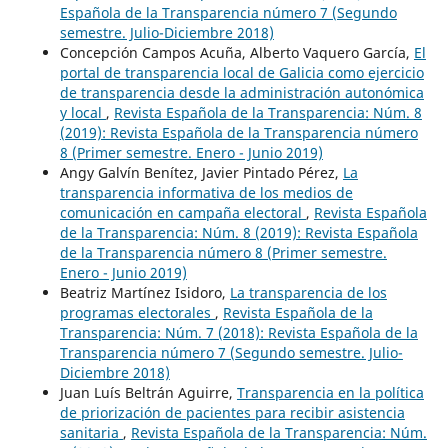
Española de la Transparencia número 7 (Segundo
semestre. Julio-Diciembre 2018)
Concepción Campos Acuña, Alberto Vaquero García,
El
portal de transparencia local de Galicia como ejercicio
de transparencia desde la administración autonómica
y local
,
Revista Española de la Transparencia: Núm. 8
(2019): Revista Española de la Transparencia número
8 (Primer semestre. Enero - Junio 2019)
Angy Galvín Benítez, Javier Pintado Pérez,
La
transparencia informativa de los medios de
comunicación en campaña electoral
,
Revista Española
de la Transparencia: Núm. 8 (2019): Revista Española
de la Transparencia número 8 (Primer semestre.
Enero - Junio 2019)
Beatriz Martínez Isidoro,
La transparencia de los
programas electorales
,
Revista Española de la
Transparencia: Núm. 7 (2018): Revista Española de la
Transparencia número 7 (Segundo semestre. Julio-
Diciembre 2018)
Juan Luís Beltrán Aguirre,
Transparencia en la política
de priorización de pacientes para recibir asistencia
sanitaria
,
Revista Española de la Transparencia: Núm.