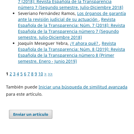
7 (2018): Revista Española de la Transparencia
número 7 (Segundo semestre. Julio-Diciembre 2018)
Severiano Fernández Ramos,
Los órganos de garantía
ante la revisión judicial de su actuación
,
Revista
Española de la Transparencia: Núm. 7 (2018): Revista
Española de la Transparencia número 7 (Segundo
semestre. Julio-Diciembre 2018)
Joaquín Meseguer Yebra,
¿Y ahora qué?
,
Revista
Española de la Transparencia: Núm. 8 (2019): Revista
Española de la Transparencia número 8 (Primer
semestre. Enero - Junio 2019)
1
2
3
4
5
6
7
8
9
10
>
>>
También puede
Iniciar una búsqueda de similitud avanzada
para este artículo.
Enviar un artículo