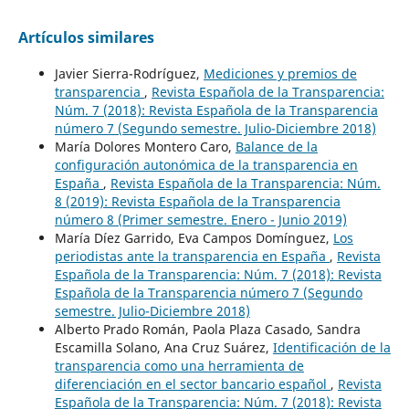
Artículos similares
Javier Sierra-Rodríguez,
Mediciones y premios de
transparencia
,
Revista Española de la Transparencia:
Núm. 7 (2018): Revista Española de la Transparencia
número 7 (Segundo semestre. Julio-Diciembre 2018)
María Dolores Montero Caro,
Balance de la
configuración autonómica de la transparencia en
España
,
Revista Española de la Transparencia: Núm.
8 (2019): Revista Española de la Transparencia
número 8 (Primer semestre. Enero - Junio 2019)
María Díez Garrido, Eva Campos Domínguez,
Los
periodistas ante la transparencia en España
,
Revista
Española de la Transparencia: Núm. 7 (2018): Revista
Española de la Transparencia número 7 (Segundo
semestre. Julio-Diciembre 2018)
Alberto Prado Román, Paola Plaza Casado, Sandra
Escamilla Solano, Ana Cruz Suárez,
Identificación de la
transparencia como una herramienta de
diferenciación en el sector bancario español
,
Revista
Española de la Transparencia: Núm. 7 (2018): Revista