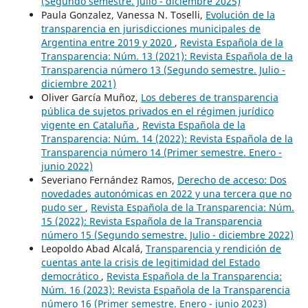
(Segundo semestre. Julio - diciembre 2025)
Paula Gonzalez, Vanessa N. Toselli,
Evolución de la
transparencia en jurisdicciones municipales de
Argentina entre 2019 y 2020
,
Revista Española de la
Transparencia: Núm. 13 (2021): Revista Española de la
Transparencia número 13 (Segundo semestre. Julio -
diciembre 2021)
Oliver García Muñoz,
Los deberes de transparencia
pública de sujetos privados en el régimen jurídico
vigente en Cataluña
,
Revista Española de la
Transparencia: Núm. 14 (2022): Revista Española de la
Transparencia número 14 (Primer semestre. Enero -
junio 2022)
Severiano Fernández Ramos,
Derecho de acceso: Dos
novedades autonómicas en 2022 y una tercera que no
pudo ser
,
Revista Española de la Transparencia: Núm.
15 (2022): Revista Española de la Transparencia
número 15 (Segundo semestre. Julio - diciembre 2022)
Leopoldo Abad Alcalá,
Transparencia y rendición de
cuentas ante la crisis de legitimidad del Estado
democrático
,
Revista Española de la Transparencia:
Núm. 16 (2023): Revista Española de la Transparencia
número 16 (Primer semestre. Enero - junio 2023)