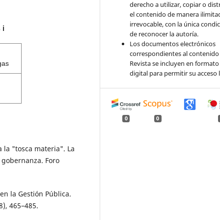
derecho a utilizar, copiar o dist
el contenido de manera ilimita
irrevocable, con la única condi
s
ℹ️
de reconocer la autoría.
Los documentos electrónicos
correspondientes al contenido 
Revista se incluyen en formato
gas
digital para permitir su acceso l
0
0
 la "tosca materia". La
n gobernanza. Foro
en la Gestión Pública.
), 465–485.