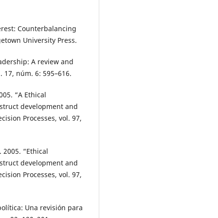
erest: Counterbalancing
etown University Press.
eadership: A review and
l. 17, núm. 6: 595–616.
05. “A Ethical
onstruct development and
ision Processes, vol. 97,
 2005. “Ethical
onstruct development and
ision Processes, vol. 97,
olítica: Una revisión para