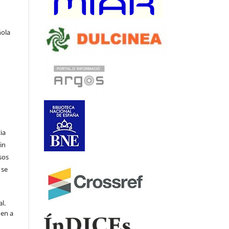
ñola
ia
in
sos
 se
l.
den a