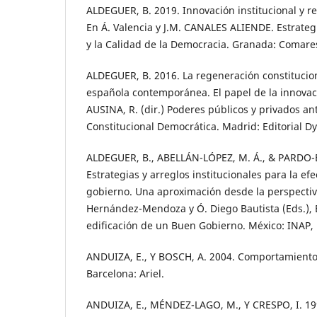
ALDEGUER, B. 2019. Innovación institucional y 
En Á. Valencia y J.M. CANALES ALIENDE. Estrateg
y la Calidad de la Democracia. Granada: Comares
ALDEGUER, B. 2016. La regeneración constitucio
española contemporánea. El papel de la innovaci
AUSINA, R. (dir.) Poderes públicos y privados a
Constitucional Democrática. Madrid: Editorial D
ALDEGUER, B., ABELLÁN-LÓPEZ, M. Á., & PARDO-
Estrategias y arreglos institucionales para la ef
gobierno. Una aproximación desde la perspectiva
Hernández-Mendoza y Ó. Diego Bautista (Eds.), 
edificación de un Buen Gobierno. México: INAP, 
ANDUIZA, E., Y BOSCH, A. 2004. Comportamiento p
Barcelona: Ariel.
ANDUIZA, E., MÉNDEZ-LAGO, M., Y CRESPO, I. 19