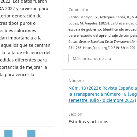
1-2022. Los datos fueron
 2022 y sirvieron para
Cómo citar
sterior generación de
Pardo-Beneyto, G., Aldeguer-Cerdá, B., & 
tres tipos puros o
López, M. Ángeles. (2023). La Universidad
escuela de gobierno: Identificando arquet
osibles soluciones
para el estudio del aprendizaje de compet
 dan importancia a la
éticas.
Revista Española De La Transparencia
,
a aquellos que se centran
231–266. https://doi.org/10.51915/ret.290
 la falta de eficiencia del
Más formatos de cita
edidas diferentes para
portancia de mejorar la
a para vencer la
Número
Núm. 18 (2023): Revista Español
la Transparencia número 18 (Se
semestre. Julio - diciembre 2023)
Sección
Estudios y artículos