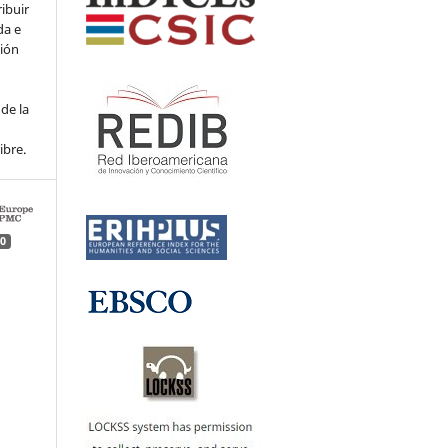
ribuir
da e
ción
de la
ibre.
0