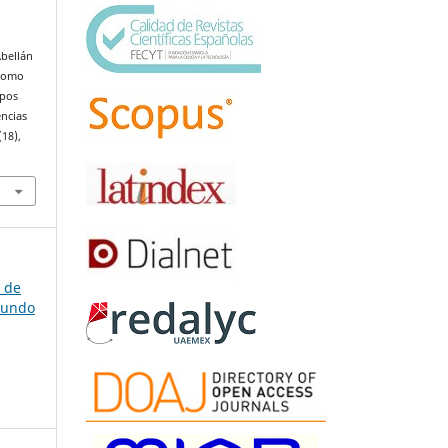
Abellán
 como
ipos
encias
 (18),
a de
gundo