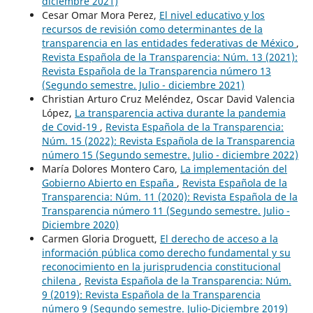
diciembre 2021)
Cesar Omar Mora Perez,
El nivel educativo y los
recursos de revisión como determinantes de la
transparencia en las entidades federativas de México
,
Revista Española de la Transparencia: Núm. 13 (2021):
Revista Española de la Transparencia número 13
(Segundo semestre. Julio - diciembre 2021)
Christian Arturo Cruz Meléndez, Oscar David Valencia
López,
La transparencia activa durante la pandemia
de Covid-19
,
Revista Española de la Transparencia:
Núm. 15 (2022): Revista Española de la Transparencia
número 15 (Segundo semestre. Julio - diciembre 2022)
María Dolores Montero Caro,
La implementación del
Gobierno Abierto en España
,
Revista Española de la
Transparencia: Núm. 11 (2020): Revista Española de la
Transparencia número 11 (Segundo semestre. Julio -
Diciembre 2020)
Carmen Gloria Droguett,
El derecho de acceso a la
información pública como derecho fundamental y su
reconocimiento en la jurisprudencia constitucional
chilena
,
Revista Española de la Transparencia: Núm.
9 (2019): Revista Española de la Transparencia
número 9 (Segundo semestre. Julio-Diciembre 2019)