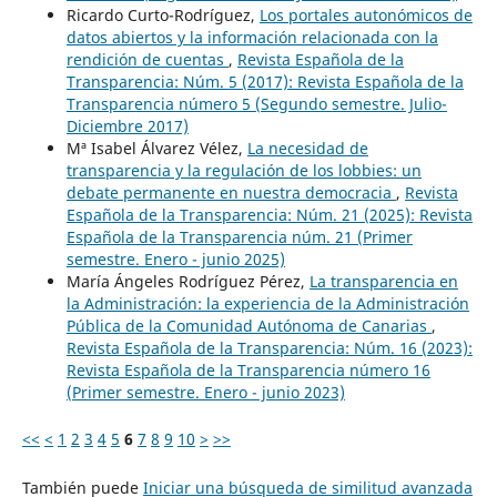
Ricardo Curto-Rodríguez,
Los portales autonómicos de
datos abiertos y la información relacionada con la
rendición de cuentas
,
Revista Española de la
Transparencia: Núm. 5 (2017): Revista Española de la
Transparencia número 5 (Segundo semestre. Julio-
Diciembre 2017)
Mª Isabel Álvarez Vélez,
La necesidad de
transparencia y la regulación de los lobbies: un
debate permanente en nuestra democracia
,
Revista
Española de la Transparencia: Núm. 21 (2025): Revista
Española de la Transparencia núm. 21 (Primer
semestre. Enero - junio 2025)
María Ángeles Rodríguez Pérez,
La transparencia en
la Administración: la experiencia de la Administración
Pública de la Comunidad Autónoma de Canarias
,
Revista Española de la Transparencia: Núm. 16 (2023):
Revista Española de la Transparencia número 16
(Primer semestre. Enero - junio 2023)
<<
<
1
2
3
4
5
6
7
8
9
10
>
>>
También puede
Iniciar una búsqueda de similitud avanzada