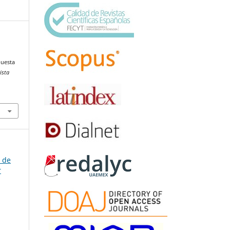
puesta
ista
a de
r