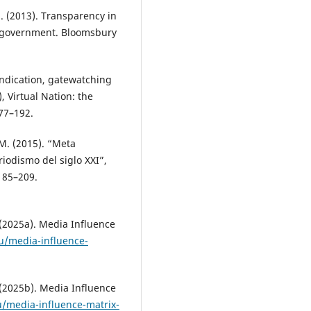
). (2013). Transparency in
n government. Bloomsbury
yndication, gatewatching
, Virtual Nation: the
177–192.
. (2015). “Meta
iodismo del siglo XXI”,
 185–209.
025a). Media Influence
u/media-influence-
2025b). Media Influence
u/media-influence-matrix-