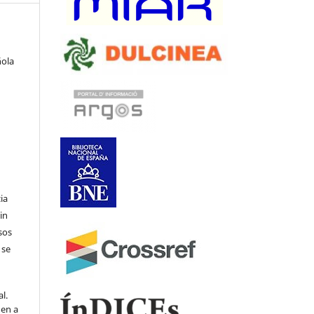
ñola
ia
in
sos
 se
l.
den a