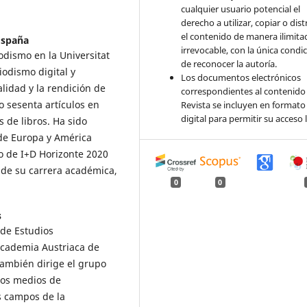
cualquier usuario potencial el
derecho a utilizar, copiar o dist
el contenido de manera ilimita
 España
irrevocable, con la única condi
odismo en la Universitat
de reconocer la autoría.
iodismo digital y
Los documentos electrónicos
alidad y la rendición de
correspondientes al contenido 
o sesenta artículos en
Revista se incluyen en formato
digital para permitir su acceso l
 de libros. Ha sido
 de Europa y América
o de I+D Horizonte 2020
 de su carrera académica,
0
0
s
 de Estudios
Academia Austriaca de
también dirige el grupo
los medios de
s campos de la