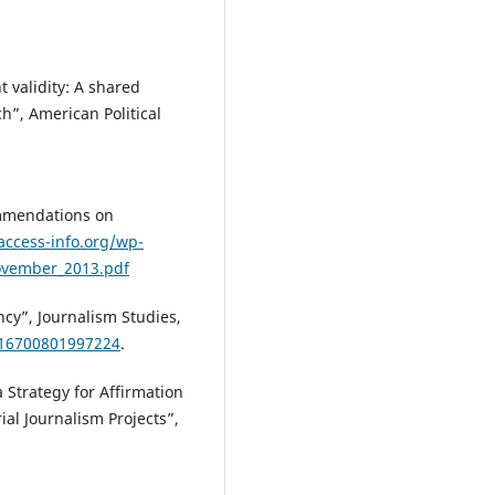
 validity: A shared
h”, American Political
mmendations on
access-info.org/wp-
vember_2013.pdf
ncy”, Journalism Studies,
616700801997224
.
 Strategy for Affirmation
al Journalism Projects”,