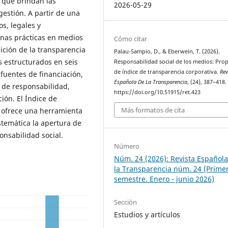
 que brindan las
2026-05-29
estión. A partir de una
s, legales y
enas prácticas en medios
Cómo citar
ción de la transparencia
Palau-Sampio, D., & Eberwein, T. (2026).
s estructurados en seis
Responsabilidad social de los medios: Pro
de índice de transparencia corporativa.
Rev
fuentes de financiación,
Española De La Transparencia
, (24), 387–418.
s de responsabilidad,
https://doi.org/10.51915/ret.423
ción. El Índice de
Más formatos de cita
 ofrece una herramienta
stemática la apertura de
onsabilidad social.
Número
Núm. 24 (2026): Revista Español
la Transparencia núm. 24 (Prime
semestre. Enero - junio 2026)
Sección
Estudios y artículos