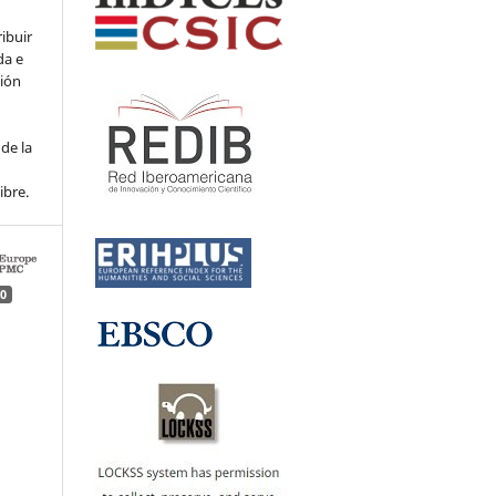
ribuir
da e
ción
de la
ibre.
0