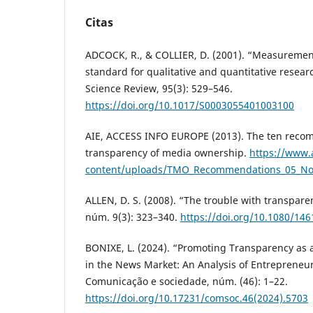
Citas
ADCOCK, R., & COLLIER, D. (2001). “Measurement
standard for qualitative and quantitative researc
Science Review, 95(3): 529–546.
https://doi.org/10.1017/S0003055401003100
AIE, ACCESS INFO EUROPE (2013). The ten reco
transparency of media ownership.
https://www.
content/uploads/TMO_Recommendations_05_No
ALLEN, D. S. (2008). “The trouble with transpare
núm. 9(3): 323–340.
https://doi.org/10.1080/14
BONIXE, L. (2024). “Promoting Transparency as a
in the News Market: An Analysis of Entrepreneuri
Comunicação e sociedade, núm. (46): 1–22.
https://doi.org/10.17231/comsoc.46(2024).5703