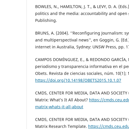
BOWLES, N., HAMILTON, J. T., & LEVY, D. A. (Eds.
politics and the media: accountability and ope
Publishing.
BRUNS, A. (2004). ‘‘Reconfiguring Journalism: s
and multiperspectival news’’, en Goggin, G. (Ed.)
internet in Australia, Sydney: UNSW Press, pp. 
CAMPOS DOMÍNGUEZ, E., & REDONDO GARCÍA, M
periodismo y transparencia informativa en el per
Obets. Revista de ciencias sociales, núm. 10(1);
https://doi.org/10.14198/OBETS2015.10.1.07
CMDS, CENTER FOR MEDIA, DATA AND SOCIETY (2
Matrix: What’s It All About?
https://cmds.ceu.ed
matrix-whats-it-all-about
CMDS, CENTER FOR MEDIA, DATA AND SOCIETY (
Matrix Research Template.
https://cmds.ceu.ed