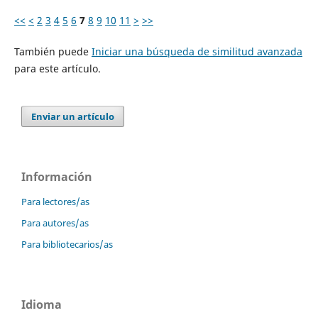
<<
<
2
3
4
5
6
7
8
9
10
11
>
>>
También puede
Iniciar una búsqueda de similitud avanzada
para este artículo.
Enviar un artículo
Información
Para lectores/as
Para autores/as
Para bibliotecarios/as
Idioma