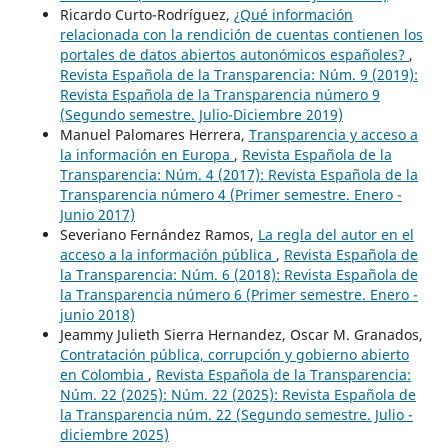
Ricardo Curto-Rodríguez,
¿Qué información
relacionada con la rendición de cuentas contienen los
portales de datos abiertos autonómicos españoles?
,
Revista Española de la Transparencia: Núm. 9 (2019):
Revista Española de la Transparencia número 9
(Segundo semestre. Julio-Diciembre 2019)
Manuel Palomares Herrera,
Transparencia y acceso a
la información en Europa
,
Revista Española de la
Transparencia: Núm. 4 (2017): Revista Española de la
Transparencia número 4 (Primer semestre. Enero -
Junio 2017)
Severiano Fernández Ramos,
La regla del autor en el
acceso a la información pública
,
Revista Española de
la Transparencia: Núm. 6 (2018): Revista Española de
la Transparencia número 6 (Primer semestre. Enero -
junio 2018)
Jeammy Julieth Sierra Hernandez, Oscar M. Granados,
Contratación pública, corrupción y gobierno abierto
en Colombia
,
Revista Española de la Transparencia:
Núm. 22 (2025): Núm. 22 (2025): Revista Española de
la Transparencia núm. 22 (Segundo semestre. Julio -
diciembre 2025)