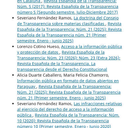
en Cataluña
,
Revista Española de la Transparencia:
Núm. 5 (2017): Revista Española de la Transparencia
número 5 (Segundo semestre. Julio-Diciembre 2017)
Severiano Fernández Ramos,
La doctrina del Consejo
de Transparencia sobre materias clasificadas
,
Revista
Española de la Transparencia: Núm. 21 (2025): Revista
Española de la Transparencia núm. 21 (Primer
semestre. Enero - junio 2025)
Lorenzo Cotino Hueso,
Acceso a la información pública
y protección de datos
,
Revista Española de la
Transparencia: Núm. 23 (2026): Núm. 23 (Extra 2026):
Revista Española de la Transparencia. La
transparencia desde el Derecho Constitucional
Alicia Duarte Caballero, Maria Felicia Chamorro,
Información pública en formato de datos abiertos en
Paraguay
,
Revista Española de la Transparencia:
Núm. 21 (2025): Revista Española de la Transparencia
núm. 21 (Primer semestre. Enero - junio 2025)
Severiano Fernández Ramos,
Las infracciones relativas
al ejercicio del derecho de acceso a la información
pública
,
Revista Española de la Transparencia: Núm.
10 (2020): Revista Española de la Transparencia
número 10 (Primer semestre. Enero - Junio 2020)