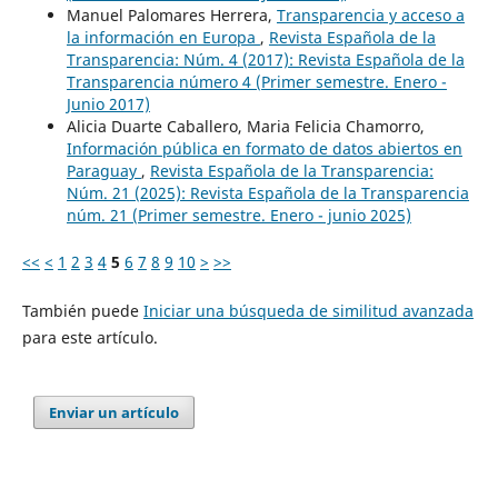
Manuel Palomares Herrera,
Transparencia y acceso a
la información en Europa
,
Revista Española de la
Transparencia: Núm. 4 (2017): Revista Española de la
Transparencia número 4 (Primer semestre. Enero -
Junio 2017)
Alicia Duarte Caballero, Maria Felicia Chamorro,
Información pública en formato de datos abiertos en
Paraguay
,
Revista Española de la Transparencia:
Núm. 21 (2025): Revista Española de la Transparencia
núm. 21 (Primer semestre. Enero - junio 2025)
<<
<
1
2
3
4
5
6
7
8
9
10
>
>>
También puede
Iniciar una búsqueda de similitud avanzada
para este artículo.
Enviar un artículo