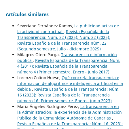
Artículos similares
Severiano Fernández Ramos,
La publicidad activa de
la actividad contractual
,
Revista Española de la
Transparencia: Núm. 22 (2025): Núm. 22 (2025):
Revista Española de la Transparencia núm. 22
(Segundo semestre. Julio - diciembre 2025)
Milagros Otero Parga,
Transparencia e información
pública
,
Revista Española de la Transparencia: Núm.
4 (2017): Revista Española de la Transparencia
número 4 (Primer semestre. Enero - Junio 2017)
Lorenzo Cotino Hueso,
Qué concreta transparencia e
información de algoritmos e inteligencia artificial es la
debida
,
Revista Española de la Transparencia: Núm.
16 (2023): Revista Española de la Transparencia
número 16 (Primer semestre. Enero - junio 2023)
María Ángeles Rodríguez Pérez,
La transparencia en
la Administración: la experiencia de la Administración
Pública de la Comunidad Autónoma de Canarias
,
Revista Española de la Transparencia: Núm. 16 (2023):