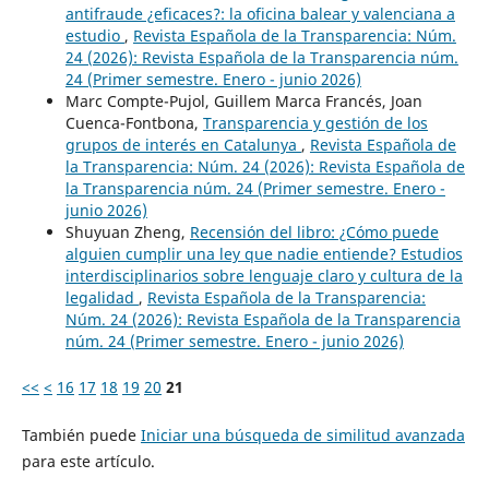
antifraude ¿eficaces?: la oficina balear y valenciana a
estudio
,
Revista Española de la Transparencia: Núm.
24 (2026): Revista Española de la Transparencia núm.
24 (Primer semestre. Enero - junio 2026)
Marc Compte-Pujol, Guillem Marca Francés, Joan
Cuenca-Fontbona,
Transparencia y gestión de los
grupos de interés en Catalunya
,
Revista Española de
la Transparencia: Núm. 24 (2026): Revista Española de
la Transparencia núm. 24 (Primer semestre. Enero -
junio 2026)
Shuyuan Zheng,
Recensión del libro: ¿Cómo puede
alguien cumplir una ley que nadie entiende? Estudios
interdisciplinarios sobre lenguaje claro y cultura de la
legalidad
,
Revista Española de la Transparencia:
Núm. 24 (2026): Revista Española de la Transparencia
núm. 24 (Primer semestre. Enero - junio 2026)
<<
<
16
17
18
19
20
21
También puede
Iniciar una búsqueda de similitud avanzada
para este artículo.