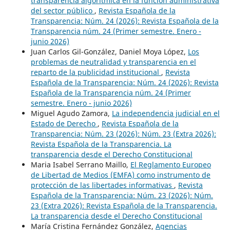
transparencia algorítmica en la función administrativa
del sector público
,
Revista Española de la
Transparencia: Núm. 24 (2026): Revista Española de la
Transparencia núm. 24 (Primer semestre. Enero -
junio 2026)
Juan Carlos Gil-González, Daniel Moya López,
Los
problemas de neutralidad y transparencia en el
reparto de la publicidad institucional
,
Revista
Española de la Transparencia: Núm. 24 (2026): Revista
Española de la Transparencia núm. 24 (Primer
semestre. Enero - junio 2026)
Miguel Agudo Zamora,
La independencia judicial en el
Estado de Derecho
,
Revista Española de la
Transparencia: Núm. 23 (2026): Núm. 23 (Extra 2026):
Revista Española de la Transparencia. La
transparencia desde el Derecho Constitucional
Maria Isabel Serrano Maillo,
El Reglamento Europeo
de Libertad de Medios (EMFA) como instrumento de
protección de las libertades informativas
,
Revista
Española de la Transparencia: Núm. 23 (2026): Núm.
23 (Extra 2026): Revista Española de la Transparencia.
La transparencia desde el Derecho Constitucional
María Cristina Fernández González,
Agencias