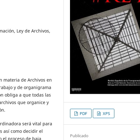
mación, Ley de Archivos,
en materia de Archivos en
trabajo y de organigrama
n obliga a que todas las
rchivos que organice y
ón.
PDF
XPS
rdinadora será vital para
 así como decidir el
Publicado
 o el proceso de baja