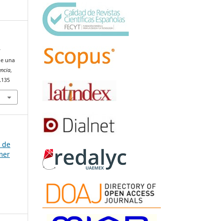
y
de una
encia
,
.135
a de
mer