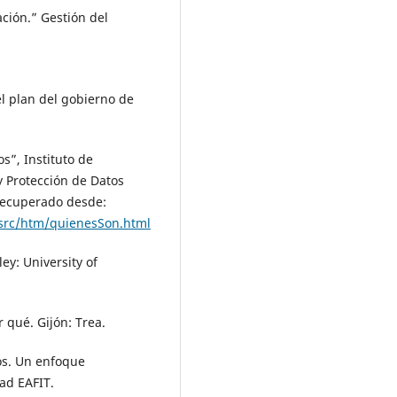
ación.” Gestión del
l plan del gobierno de
s”, Instituto de
y Protección de Datos
Recuperado desde:
src/htm/quienesSon.html
ey: University of
r qué. Gijón: Trea.
os. Un enfoque
ad EAFIT.