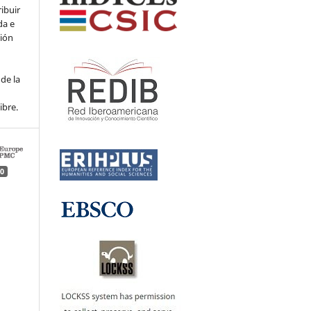
ribuir
da e
ción
de la
ibre.
0