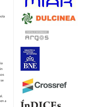
ñola
ia
in
sos
 se
l.
den a