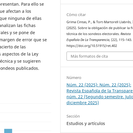
presentan. Para ello se
ue afectan a los
Cómo citar
 que ninguna de ellas
Grima Cintas, P., & Tort-Martorell Llabrés, 
analizan las fichas
(2025). Sobre la obligación de publicar la f
rales y se pone de
técnica de los sondeos electorales.
Revista
 margen de error que se
Española De La Transparencia
, (22), 115–143.
https://doi.org/10.51915/ret.402
cierto de las
 aspectos de la Ley
Más formatos de cita
técnica y se sugieren
 sondeos publicados.
Número
Núm. 22 (2025): Núm. 22 (2025):
Revista Española de la Transpare
núm. 22 (Segundo semestre. Julio
diciembre 2025)
Sección
Estudios y artículos