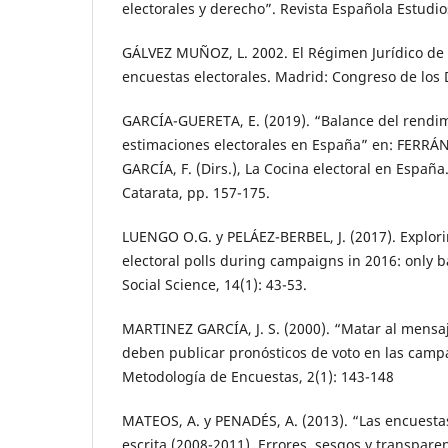
electorales y derecho”. Revista Española Estudio
GÁLVEZ MUÑOZ, L. 2002. El Régimen Jurídico de 
encuestas electorales. Madrid: Congreso de los 
GARCÍA-GUERETA, E. (2019). “Balance del rendim
estimaciones electorales en España” en: FERRÁN
GARCÍA, F. (Dirs.), La Cocina electoral en España
Catarata, pp. 157-175.
LUENGO O.G. y PELÁEZ-BERBEL, J. (2017). Explori
electoral polls during campaigns in 2016: only
Social Science, 14(1): 43-53.
MARTINEZ GARCÍA, J. S. (2000). “Matar al mensaj
deben publicar pronósticos de voto en las camp
Metodología de Encuestas, 2(1): 143-148
MATEOS, A. y PENADÉS, A. (2013). “Las encuestas
escrita (2008-2011). Errores, sesgos y transpare