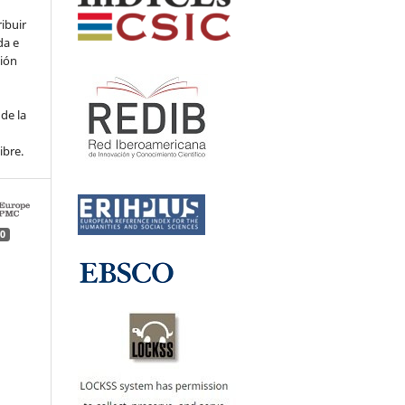
ribuir
da e
ción
de la
ibre.
0