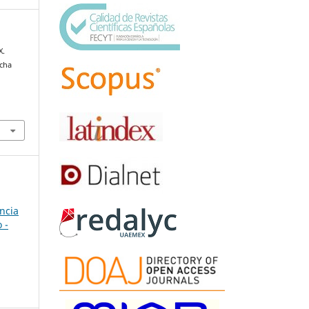
X.
icha
ncia
 -