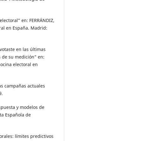
 electoral” en: FERRÁNDIZ,
oral en España. Madrid:
otaste en las últimas
es de su medición” en:
Cocina electoral en
las campañas actuales
9.
espuesta y modelos de
sta Española de
.
orales: límites predictivos