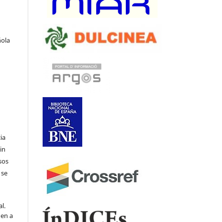
ñola
ia
in
sos
 se
l.
den a