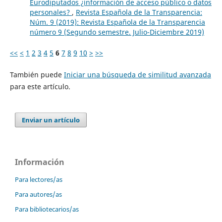
Eurodiputados ¿información de acceso público o datos
personales?
,
Revista Española de la Transparencia:
Núm. 9 (2019): Revista Española de la Transparencia
número 9 (Segundo semestre. Julio-Diciembre 2019)
<<
<
1
2
3
4
5
6
7
8
9
10
>
>>
También puede
Iniciar una búsqueda de similitud avanzada
para este artículo.
Enviar un artículo
Información
Para lectores/as
Para autores/as
Para bibliotecarios/as