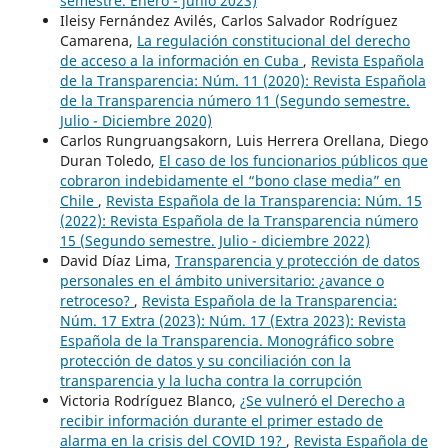
semestre. Enero - junio 2023)
Ileisy Fernández Avilés, Carlos Salvador Rodríguez
Camarena,
La regulación constitucional del derecho
de acceso a la información en Cuba
,
Revista Española
de la Transparencia: Núm. 11 (2020): Revista Española
de la Transparencia número 11 (Segundo semestre.
Julio - Diciembre 2020)
Carlos Rungruangsakorn, Luis Herrera Orellana, Diego
Duran Toledo,
El caso de los funcionarios públicos que
cobraron indebidamente el “bono clase media” en
Chile
,
Revista Española de la Transparencia: Núm. 15
(2022): Revista Española de la Transparencia número
15 (Segundo semestre. Julio - diciembre 2022)
David Díaz Lima,
Transparencia y protección de datos
personales en el ámbito universitario: ¿avance o
retroceso?
,
Revista Española de la Transparencia:
Núm. 17 Extra (2023): Núm. 17 (Extra 2023): Revista
Española de la Transparencia. Monográfico sobre
protección de datos y su conciliación con la
transparencia y la lucha contra la corrupción
Victoria Rodríguez Blanco,
¿Se vulneró el Derecho a
recibir información durante el primer estado de
alarma en la crisis del COVID 19?
,
Revista Española de