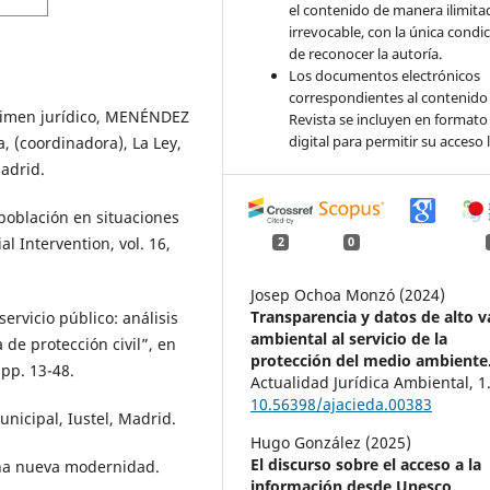
el contenido de manera ilimita
irrevocable, con la única condi
de reconocer la autoría.
Los documentos electrónicos
correspondientes al contenido 
égimen jurídico, MENÉNDEZ
Revista se incluyen en formato
digital para permitir su acceso l
 (coordinadora), La Ley,
adrid.
población en situaciones
l Intervention, vol. 16,
2
0
Josep Ochoa Monzó (2024)
Transparencia y datos de alto v
rvicio público: análisis
ambiental al servicio de la
 de protección civil”, en
protección del medio ambiente
 pp. 13-48.
Actualidad Jurídica Ambiental,
1
10.56398/ajacieda.00383
unicipal, Iustel, Madrid.
Hugo González (2025)
El discurso sobre el acceso a la
 una nueva modernidad.
información desde Unesco.