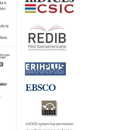
da e
ción
de la
ibre.
0
alor
.
.