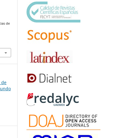
ias de
a de
gundo