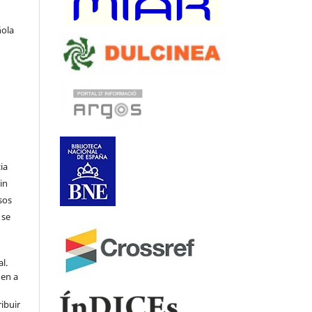
ñola
ia
in
sos
 se
l.
den a
ribuir