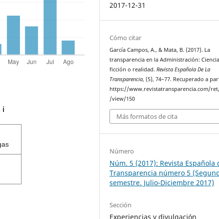
2017-12-31
Cómo citar
García Campos, A., & Mata, B. (2017). La
transparencia en la Administración: Cienci
ficción o realidad.
Revista Española De La
Transparencia
, (5), 74–77. Recuperado a par
https://www.revistatransparencia.com/ret/
/view/150
s
ℹ️
Más formatos de cita
gas
Número
Núm. 5 (2017): Revista Española 
Transparencia número 5 (Segun
semestre. Julio-Diciembre 2017)
Sección
Experiencias y divulgación