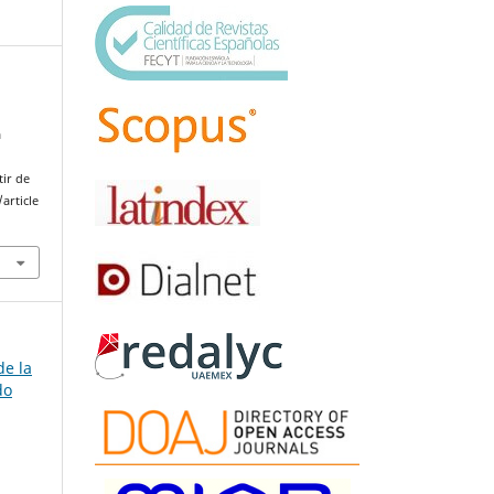
a
tir de
article
de la
do