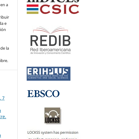
den a
ribuir
da e
ción
de la
ibre.
. 7
a
re.
a