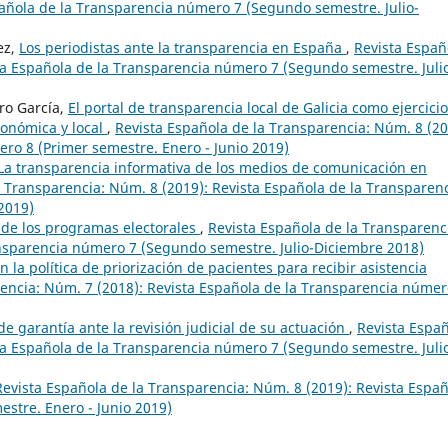
pañola de la Transparencia número 7 (Segundo semestre. Julio-
ez,
Los periodistas ante la transparencia en España
,
Revista Españ
ta Española de la Transparencia número 7 (Segundo semestre. Juli
ro García,
El portal de transparencia local de Galicia como ejercici
tonómica y local
,
Revista Española de la Transparencia: Núm. 8 (20
ro 8 (Primer semestre. Enero - Junio 2019)
La transparencia informativa de los medios de comunicación en
a Transparencia: Núm. 8 (2019): Revista Española de la Transparen
2019)
 de los programas electorales
,
Revista Española de la Transparenc
ansparencia número 7 (Segundo semestre. Julio-Diciembre 2018)
 la política de priorización de pacientes para recibir asistencia
rencia: Núm. 7 (2018): Revista Española de la Transparencia númer
e garantía ante la revisión judicial de su actuación
,
Revista Espa
ta Española de la Transparencia número 7 (Segundo semestre. Juli
Revista Española de la Transparencia: Núm. 8 (2019): Revista Espa
stre. Enero - Junio 2019)