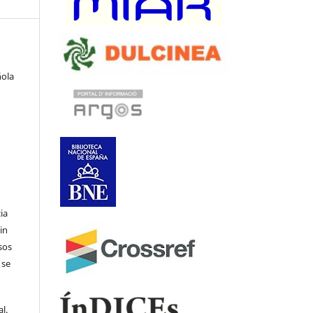
ñola
ia
in
sos
 se
l.