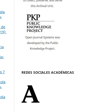
ola
o-
o de
19):
cia
ia:
o 7
REDES SOCIALES ACADÉMICAS
ñola
o-
ñola