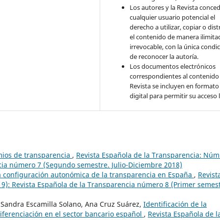
Los autores y la Revista conce
cualquier usuario potencial el
derecho a utilizar, copiar o dist
el contenido de manera ilimita
irrevocable, con la única condi
de reconocer la autoría.
Los documentos electrónicos
correspondientes al contenido 
Revista se incluyen en formato
digital para permitir su acceso l
mios de transparencia
,
Revista Española de la Transparencia: Núm
ncia número 7 (Segundo semestre. Julio-Diciembre 2018)
a configuración autonómica de la transparencia en España
,
Revist
19): Revista Española de la Transparencia número 8 (Primer semest
 Sandra Escamilla Solano, Ana Cruz Suárez,
Identificación de la
ferenciación en el sector bancario español
,
Revista Española de l