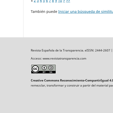
1
2
3
4
5
6
7
8
9
10
>
>>
También puede
Iniciar una búsqueda de simili
Revista Española de la Transparencia. eISSN: 2444-2607 
Acceso: www.revistatransparencia.com
Creative Commons Reconocimiento-CompartirIgual 4.0
remezclar, transformar y construir a partir del material p