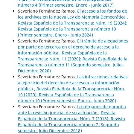
número 4 (Primer semestre. Enero - Junio 2017)
Severiano Fernández Ramos,
El acceso a los fondos de
los archivos en la nueva Ley de Memoria Democrática
,
Revista Española de la Transparencia: Núm. 19 (2024):
Revista Española de la Transparencia número 19
(Primer semestre. Enero - junio 2024)
Severiano Fernández Ramos,
El trámite de alegaciones
por parte de terceros en el derecho de acceso a la
información pública
,
Revista Española de la
Transparencia: Núm. 11 (2020): Revista Española de la
Transparencia número 11 (Segundo semestre. Julio -
Diciembre 2020)
Severiano Fernández Ramos,
Las infracciones relativas
al ejercicio del derecho de acceso a la información
pública
,
Revista Española de la Transparencia: Núm.
10 (2020): Revista Española de la Transparencia
número 10 (Primer semestre. Enero - Junio 2020)
Severiano Fernández Ramos,
Los órganos de garantía
ante la revisión judicial de su actuación
,
Revista
Española de la Transparencia: Núm. 7 (2018): Revista
Española de la Transparencia número 7 (Segundo
semestre. Julio-Diciembre 2018)