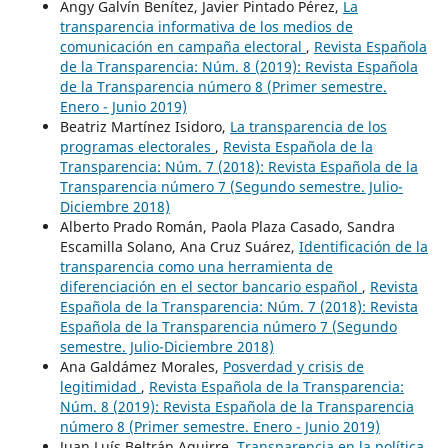
Angy Galvín Benítez, Javier Pintado Pérez,
La
transparencia informativa de los medios de
comunicación en campaña electoral
,
Revista Española
de la Transparencia: Núm. 8 (2019): Revista Española
de la Transparencia número 8 (Primer semestre.
Enero - Junio 2019)
Beatriz Martínez Isidoro,
La transparencia de los
programas electorales
,
Revista Española de la
Transparencia: Núm. 7 (2018): Revista Española de la
Transparencia número 7 (Segundo semestre. Julio-
Diciembre 2018)
Alberto Prado Román, Paola Plaza Casado, Sandra
Escamilla Solano, Ana Cruz Suárez,
Identificación de la
transparencia como una herramienta de
diferenciación en el sector bancario español
,
Revista
Española de la Transparencia: Núm. 7 (2018): Revista
Española de la Transparencia número 7 (Segundo
semestre. Julio-Diciembre 2018)
Ana Galdámez Morales,
Posverdad y crisis de
legitimidad
,
Revista Española de la Transparencia:
Núm. 8 (2019): Revista Española de la Transparencia
número 8 (Primer semestre. Enero - Junio 2019)
Juan Luís Beltrán Aguirre,
Transparencia en la política