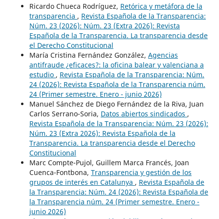
Ricardo Chueca Rodríguez,
Retórica y metáfora de la
transparencia
,
Revista Española de la Transparencia:
Núm. 23 (2026): Núm. 23 (Extra 2026): Revista
Española de la Transparencia. La transparencia desde
el Derecho Constitucional
María Cristina Fernández González,
Agencias
antifraude ¿eficaces?: la oficina balear y valenciana a
estudio
,
Revista Española de la Transparencia: Núm.
24 (2026): Revista Española de la Transparencia núm.
24 (Primer semestre. Enero - junio 2026)
Manuel Sánchez de Diego Fernández de la Riva, Juan
Carlos Serrano-Soria,
Datos abiertos sindicados
,
Revista Española de la Transparencia: Núm. 23 (2026):
Núm. 23 (Extra 2026): Revista Española de la
Transparencia. La transparencia desde el Derecho
Constitucional
Marc Compte-Pujol, Guillem Marca Francés, Joan
Cuenca-Fontbona,
Transparencia y gestión de los
grupos de interés en Catalunya
,
Revista Española de
la Transparencia: Núm. 24 (2026): Revista Española de
la Transparencia núm. 24 (Primer semestre. Enero -
junio 2026)