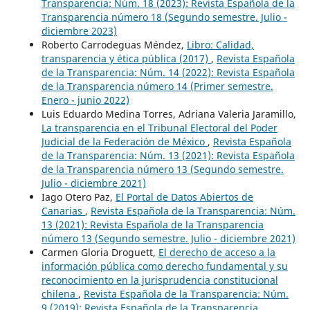
Transparencia: Núm. 18 (2023): Revista Española de la
Transparencia número 18 (Segundo semestre. Julio -
diciembre 2023)
Roberto Carrodeguas Méndez,
Libro: Calidad,
transparencia y ética pública (2017)
,
Revista Española
de la Transparencia: Núm. 14 (2022): Revista Española
de la Transparencia número 14 (Primer semestre.
Enero - junio 2022)
Luis Eduardo Medina Torres, Adriana Valeria Jaramillo,
La transparencia en el Tribunal Electoral del Poder
Judicial de la Federación de México
,
Revista Española
de la Transparencia: Núm. 13 (2021): Revista Española
de la Transparencia número 13 (Segundo semestre.
Julio - diciembre 2021)
Iago Otero Paz,
El Portal de Datos Abiertos de
Canarias
,
Revista Española de la Transparencia: Núm.
13 (2021): Revista Española de la Transparencia
número 13 (Segundo semestre. Julio - diciembre 2021)
Carmen Gloria Droguett,
El derecho de acceso a la
información pública como derecho fundamental y su
reconocimiento en la jurisprudencia constitucional
chilena
,
Revista Española de la Transparencia: Núm.
9 (2019): Revista Española de la Transparencia