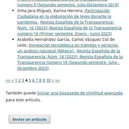
número 9 (Segundo semestre. Julio-Diciembre 2019)
Irma Jara-Iñiguez, Karina Herrera,
Participación
Ciudadana en la elaboración de leyes durante la
pandemia
,
Revista Española de la Transparencia:
Núm. 16 (2023): Revista Española de la Transparencia
número 16 (Primer semestre. Enero - junio 2023)
Arabella Hernández García, Carlos Vázquez Cid de
León,
Innovación tecnológica en trámites y servicios,
un análisis nacional (México)
,
Revista Española de la
Transparencia: Núm. 18 (2023): Revista Española de la
Transparencia número 18 (Segundo semestre. Julio -
diciembre 2023)
<<
<
1
2
3
4
5
6
7
8
9
10
>
>>
También puede
Iniciar una búsqueda de similitud avanzada
para este artículo.
Enviar un artículo