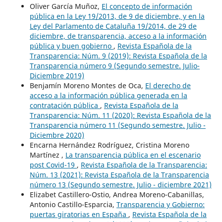
Oliver García Muñoz,
El concepto de información
pública en la Ley 19/2013, de 9 de diciembre, y en la
Ley del Parlamento de Cataluña 19/2014, de 29 de
diciembre, de transparencia, acceso a la información
pública y buen gobierno
,
Revista Española de la
Transparencia: Núm. 9 (2019): Revista Española de la
Transparencia número 9 (Segundo semestre. Julio-
Diciembre 2019)
Benjamín Moreno Montes de Oca,
El derecho de
acceso a la información pública generada en la
contratación pública
,
Revista Española de la
Transparencia: Núm. 11 (2020): Revista Española de la
Transparencia número 11 (Segundo semestre. Julio -
Diciembre 2020)
Encarna Hernández Rodríguez, Cristina Moreno
Martínez ,
La transparencia pública en el escenario
post Covid-19
,
Revista Española de la Transparencia:
Núm. 13 (2021): Revista Española de la Transparencia
número 13 (Segundo semestre. Julio - diciembre 2021)
Elizabet Castillero-Ostio, Andrea Moreno-Cabanillas,
Antonio Castillo-Esparcia,
Transparencia y Gobierno:
puertas giratorias en España
,
Revista Española de la