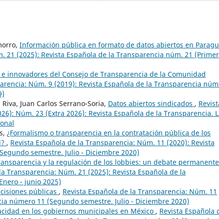
morro,
Información pública en formato de datos abiertos en Parag
. 21 (2025): Revista Española de la Transparencia núm. 21 (Primer
es e innovadores del Consejo de Transparencia de la Comunidad
parencia: Núm. 9 (2019): Revista Española de la Transparencia nú
9)
Riva, Juan Carlos Serrano-Soria,
Datos abiertos sindicados
,
Revist
26): Núm. 23 (Extra 2026): Revista Española de la Transparencia. 
ional
s,
¿Formalismo o transparencia en la contratación pública de los
l?
,
Revista Española de la Transparencia: Núm. 11 (2020): Revista
Segundo semestre. Julio - Diciembre 2020)
ransparencia y la regulación de los lobbies: un debate permanent
la Transparencia: Núm. 21 (2025): Revista Española de la
nero - junio 2025)
cisiones públicas
,
Revista Española de la Transparencia: Núm. 11
cia número 11 (Segundo semestre. Julio - Diciembre 2020)
acidad en los gobiernos municipales en México
,
Revista Española 