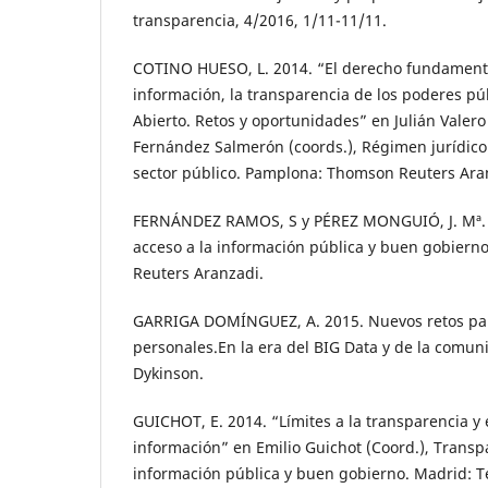
transparencia, 4/2016, 1/11-11/11.
COTINO HUESO, L. 2014. “El derecho fundamenta
información, la transparencia de los poderes pú
Abierto. Retos y oportunidades” en Julián Valero
Fernández Salmerón (coords.), Régimen jurídico 
sector público. Pamplona: Thomson Reuters Aran
FERNÁNDEZ RAMOS, S y PÉREZ MONGUIÓ, J. Mª. 
acceso a la información pública y buen gobier
Reuters Aranzadi.
GARRIGA DOMÍNGUEZ, A. 2015. Nuevos retos para
personales.En la era del BIG Data y de la comun
Dykinson.
GUICHOT, E. 2014. “Límites a la transparencia y e
información” en Emilio Guichot (Coord.), Transpa
información pública y buen gobierno. Madrid: T