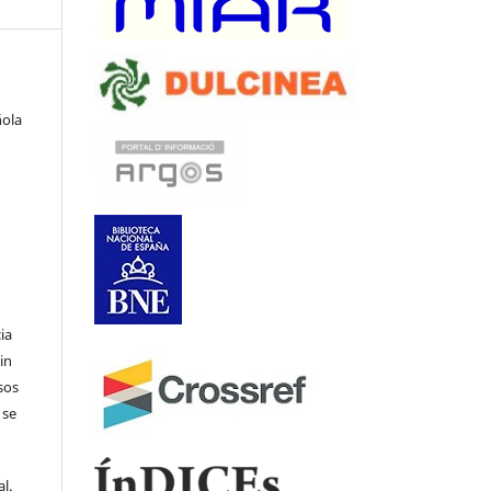
ñola
ia
in
sos
 se
l.