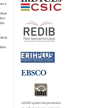
den a
ribuir
da e
ción
de la
ibre.