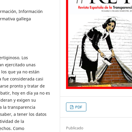
ormación, Información
ormativa gallega
rtiginoso. Los
n ejercitado unas
 los que ya no están
a fue considerada casi
rse pronto y tratar de
batir, hoy en día ya no es
ideran y exigen su
a la transparencia
PDF
aber, a tener los datos
tividad de la
Publicado
rechos. Como