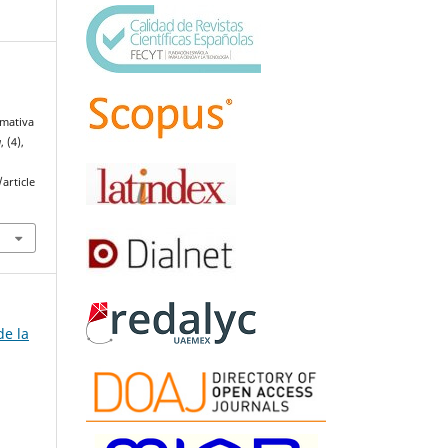
rmativa
a
, (4),
article
de la